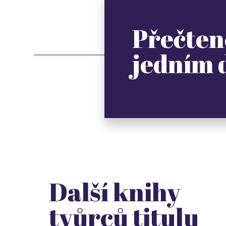
Přečten
jedním
Další knihy
tvůrců titulu