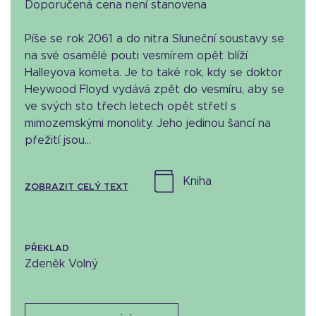
Doporučená cena není stanovena
Píše se rok 2061 a do nitra Sluneční soustavy se
na své osamělé pouti vesmírem opět blíží
Halleyova kometa. Je to také rok, kdy se doktor
Heywood Floyd vydává zpět do vesmíru, aby se
ve svých sto třech letech opět střetl s
mimozemskými monolity. Jeho jedinou šancí na
přežití jsou...
kniha
ZOBRAZIT CELÝ TEXT
PŘEKLAD
Zdeněk Volný