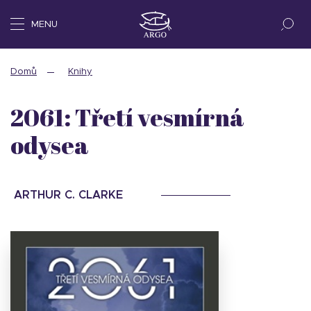
MENU
Domů
Knihy
2061: Třetí vesmírná
odysea
ARTHUR C. CLARKE