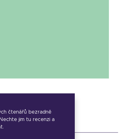
ých čtenářů bezradně
. Nechte jim tu recenzi a
t.