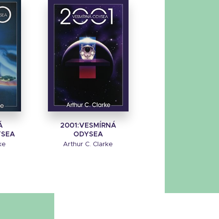
Á
2001:VESMÍRNÁ
YSEA
ODYSEA
ke
Arthur C. Clarke