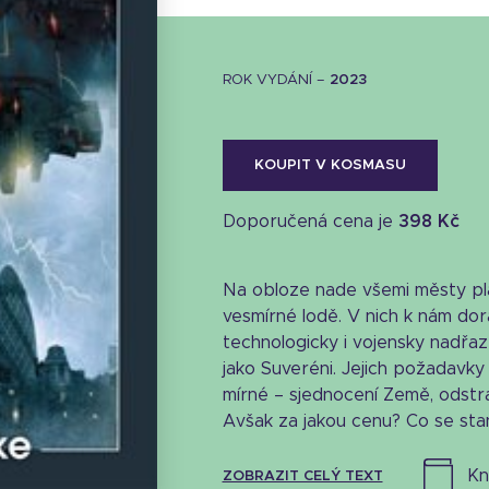
ROK VYDÁNÍ –
2023
KOUPIT V KOSMASU
Doporučená cena je
398 Kč
Na obloze nade všemi městy pla
vesmírné lodě. V nich k nám dora
technologicky i vojensky nadř
jako Suveréni. Jejich požadavky 
mírné – sjednocení Země, odstra
Stáhnout obálku
Avšak za jakou cenu? Co se stan
21.06 KB
k
ZOBRAZIT CELÝ TEXT