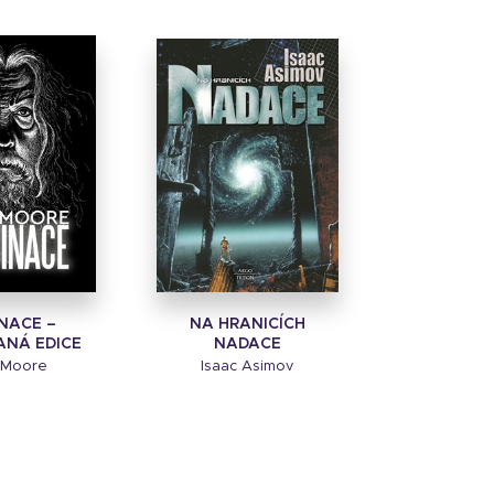
INACE –
NA HRANICÍCH
ANÁ EDICE
NADACE
 Moore
Isaac Asimov