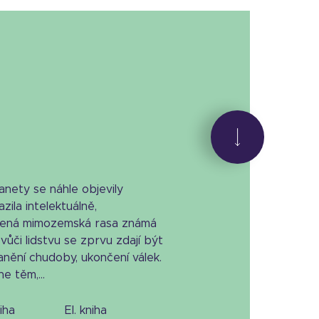
nety se náhle objevily
zila intelektuálně,
azená mimozemská rasa známá
vůči lidstvu se zprvu zdají být
nění chudoby, ukončení válek.
e těm,...
niha
el. kniha