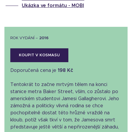
Ukázka ve formátu -
MOBI
ROK VYDÁNÍ –
2016
KOUPIT V KOSMASU
Doporučená cena je
198 Kč
Tentokrát to začne mrtvým tělem na konci
stanice metra Baker Street, vším, co zůstalo po
americkém studentovi Jamesi Gallagherovi. Jeho
zámožná a politicky vlivná rodina se chce
pochopitelně dostat této hrůzné vraždě na
kloub, potíž však tkví v tom, že Jamesova smrt
představuje ještě větší a nepřirozenější záhadu,