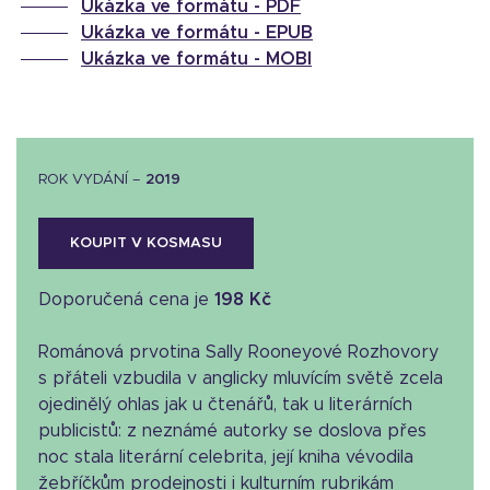
Ukázka ve formátu -
PDF
Ukázka ve formátu -
EPUB
Ukázka ve formátu -
MOBI
ROK VYDÁNÍ –
2019
KOUPIT V KOSMASU
Doporučená cena je
198 Kč
Románová prvotina Sally Rooneyové Rozhovory
s přáteli vzbudila v anglicky mluvícím světě zcela
ojedinělý ohlas jak u čtenářů, tak u literárních
publicistů: z neznámé autorky se doslova přes
noc stala literární celebrita, její kniha vévodila
žebříčkům prodejnosti i kulturním rubrikám