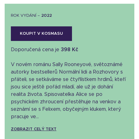
ROK VYDÁNÍ –
2022
KOUPIT V KOSMASU
Doporučená cena je
398 Kč
V novém románu Sally Rooneyové, světoznámé
autorky bestsellerů Normální lidi a Rozhovory s
přáteli, se setkáváme se čtyřlístkem hrdinů, kteří
jsou sice ještě pořád mladí, ale už je dohání
realita života. Spisovatelka Alice se po
psychickém zhroucení přestěhuje na venkov a
seznámí se s Felixem, obyčejným klukem, který
pracuje ve...
ZOBRAZIT CELÝ TEXT