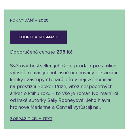
ROK VYDÁNÍ –
2020
KOUPIT V KOSMASU
Doporučená cena je
298 Kč
Světový bestseller, jehož se prodalo přes milion
výtisků, román jednohlasně oceňovaný literárními
kritiky i zástupy čtenářů, dílo v nejužší nominaci
na prestižní Booker Prize, vítěz nespočetných
anket o knihu roku – to vše je román Normální lidi
od irské autorky Sally Rooneyové. Jeho hlavní
hrdinové Marianne a Connell vyrůstají na...
ZOBRAZIT CELÝ TEXT