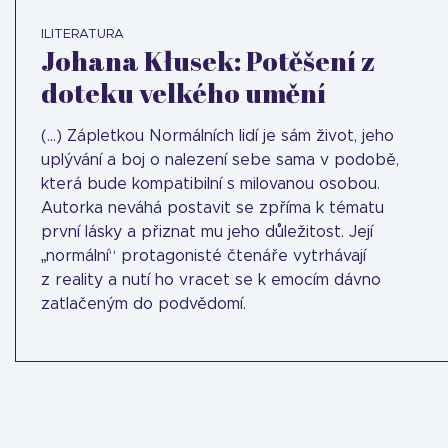
ILITERATURA
Johana Kłusek: Potěšení z
doteku velkého umění
(...) Zápletkou Normálních lidí je sám život, jeho
uplývání a boj o nalezení sebe sama v podobě,
která bude kompatibilní s milovanou osobou.
Autorka neváhá postavit se zpříma k tématu
první lásky a přiznat mu jeho důležitost. Její
„normální“ protagonisté čtenáře vytrhávají
z reality a nutí ho vracet se k emocím dávno
zatlačeným do podvědomí.