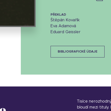
Stáhnout obálku
PŘEKLAD
6.36 KB
Štěpán Kovařík
Eva Adamová
Eduard Geissler
BIBLIOGRAFICKÉ ÚDAJE
Tisíce nerozhodn
o
bloudí mezi tituly