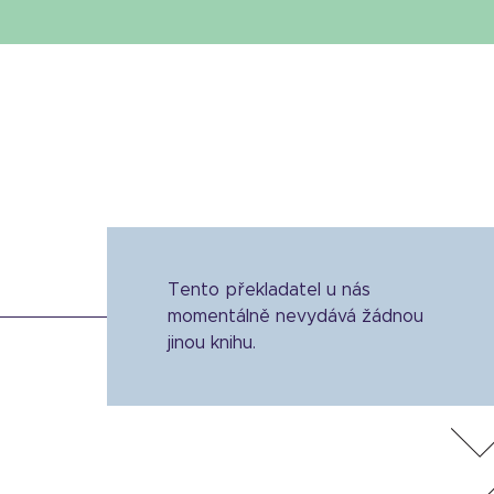
Tento překladatel u nás
momentálně nevydává žádnou
jinou knihu.