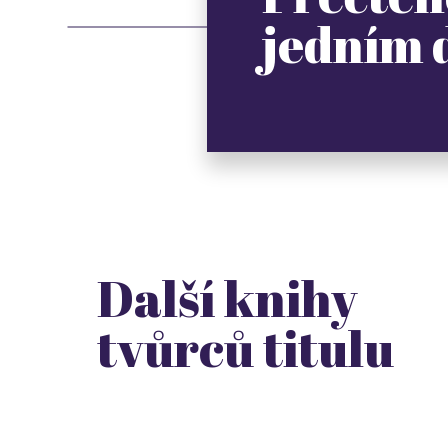
jedním
Další knihy
tvůrců titulu