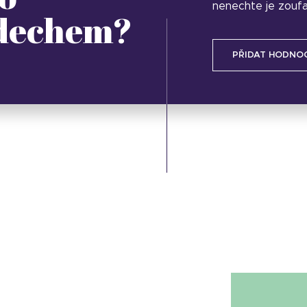
nenechte je zoufa
 dechem?
PŘIDAT HODNO