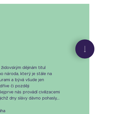
židovským dějinám titul
o národa, který je stále na
turami a bývá všude jen
říve či později
prve nás provádí civilizacemi
ichž dny slávy dávno pohasly,...
niha