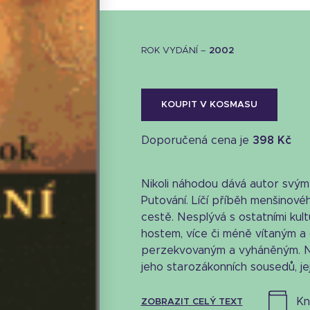
ROK VYDÁNÍ –
2002
KOUPIT V KOSMASU
Doporučená cena je
398 Kč
Nikoli náhodou dává autor svým 
Putování. Líčí příběh menšinovéh
cestě. Nesplývá s ostatními kul
hostem, více či méně vítaným a d
perzekvovaným a vyháněným. Nej
jeho starozákonních sousedů, jej
k
ZOBRAZIT CELÝ TEXT