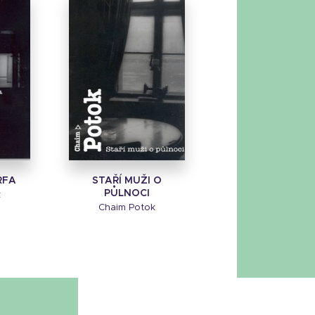
RFA
STAŘÍ MUŽI O
PŮLNOCI
k
Chaim Potok