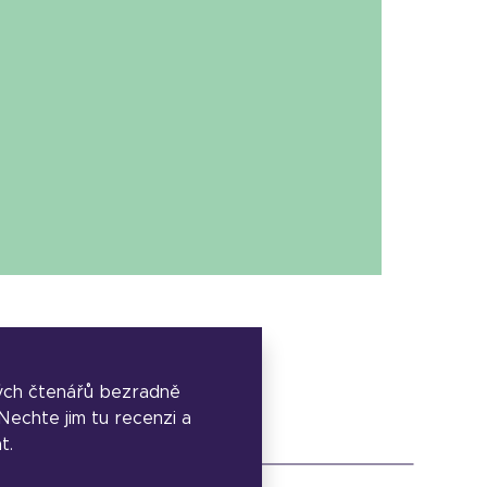
ých čtenářů bezradně
. Nechte jim tu recenzi a
t.