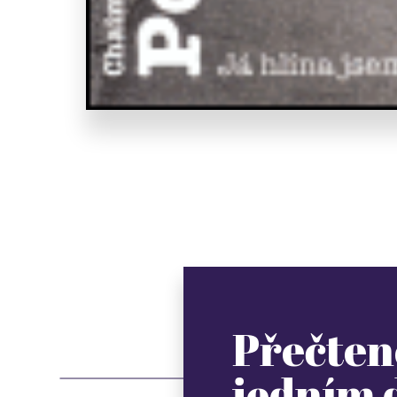
Přečten
jedním