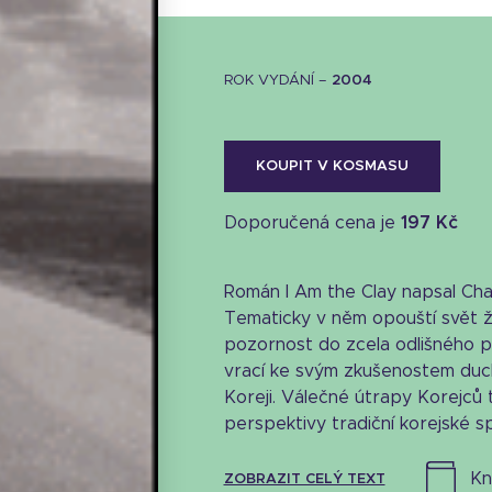
ROK VYDÁNÍ –
2004
KOUPIT V KOSMASU
Doporučená cena je
197 Kč
Román I Am the Clay napsal Cha
Tematicky v něm opouští svět ži
pozornost do zcela odlišného pr
vrací ke svým zkušenostem duc
Koreji. Válečné útrapy Korejců 
perspektivy tradiční korejské spo
k
ZOBRAZIT CELÝ TEXT