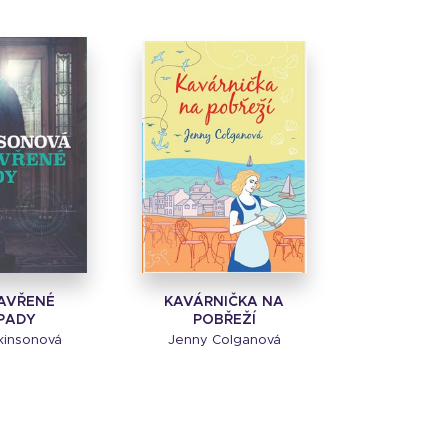
AVŘENÉ
KAVÁRNIČKA NA
ÍPADY
POBŘEŽÍ
kinsonová
Jenny Colganová