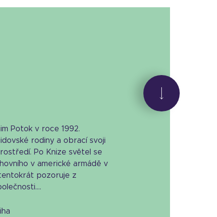
im Potok v roce 1992.
dovské rodiny a obrací svoji
ostředí. Po Knize světel se
hovního v americké armádě v
tentokrát pozoruje z
lečnosti....
niha