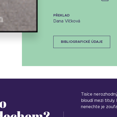
Stáhnout obálku
PŘEKLAD
Dana Vlčková
9.58 KB
BIBLIOGRAFICKÉ ÚDAJE
Tisíce nerozhodn
o
bloudí mezi tituly
nenechte je zoufa
 dechem?