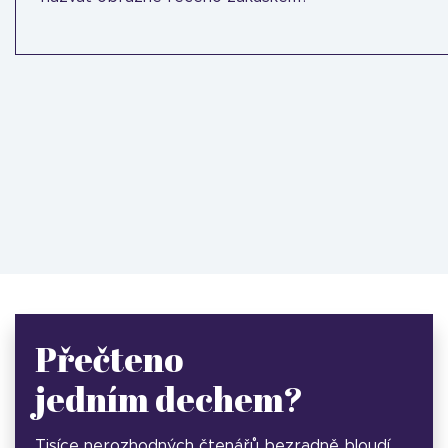
Přečteno
jedním dechem?
Tisíce nerozhodných čtenářů bezradně bloudí