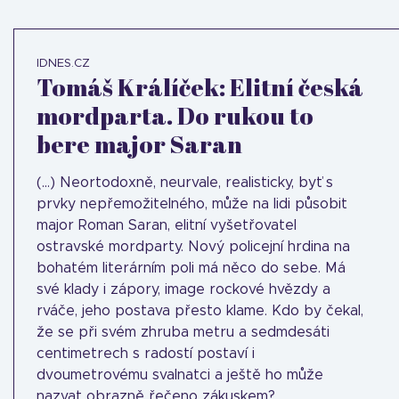
IDNES.CZ
Tomáš Králíček: Elitní česká
mordparta. Do rukou to
bere major Saran
(...) Neortodoxně, neurvale, realisticky, byť s
prvky nepřemožitelného, může na lidi působit
major Roman Saran, elitní vyšetřovatel
ostravské mordparty. Nový policejní hrdina na
bohatém literárním poli má něco do sebe. Má
své klady i zápory, image rockové hvězdy a
rváče, jeho postava přesto klame. Kdo by čekal,
že se při svém zhruba metru a sedmdesáti
centimetrech s radostí postaví i
dvoumetrovému svalnatci a ještě ho může
nazvat obrazně řečeno zákuskem?