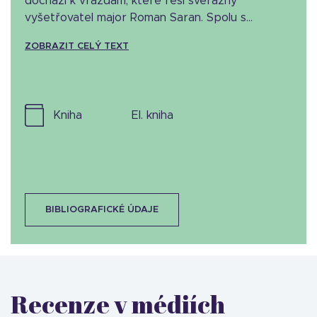
dochází k vraždám, které řeší svérázný
vyšetřovatel major Roman Saran. Spolu s...
ZOBRAZIT CELÝ TEXT
kniha
el. kniha
BIBLIOGRAFICKÉ ÚDAJE
Recenze v médiích