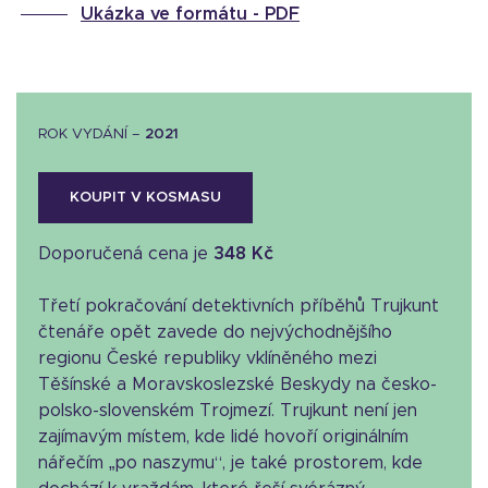
Ukázka ve formátu -
PDF
ROK VYDÁNÍ –
2021
KOUPIT V KOSMASU
Doporučená cena je
348 Kč
Třetí pokračování detektivních příběhů Trujkunt
čtenáře opět zavede do nejvýchodnějšího
regionu České republiky vklíněného mezi
Těšínské a Moravskoslezské Beskydy na česko-
polsko-slovenském Trojmezí. Trujkunt není jen
zajímavým místem, kde lidé hovoří originálním
nářečím „po naszymu“, je také prostorem, kde