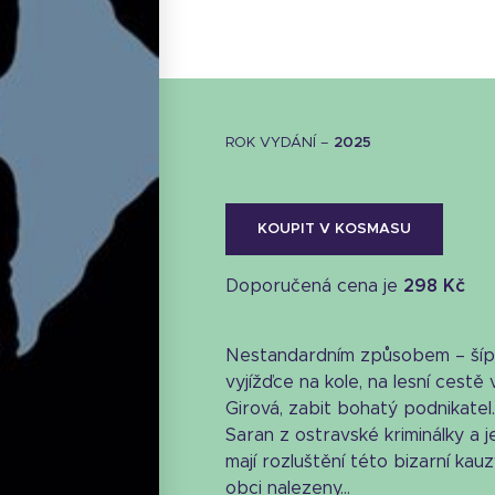
ROK VYDÁNÍ –
2025
KOUPIT V KOSMASU
Doporučená cena je
298 Kč
Nestandardním způsobem – šípe
vyjížďce na kole, na lesní cestě 
Girová, zabit bohatý podnikatel
Stáhnout obálku
Saran z ostravské kriminálky a 
mají rozluštění této bizarní kau
14.03 KB
obci nalezeny...