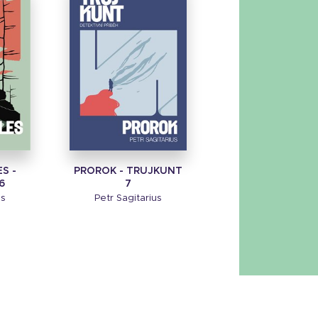
S -
PROROK - TRUJKUNT
6
7
us
Petr Sagitarius