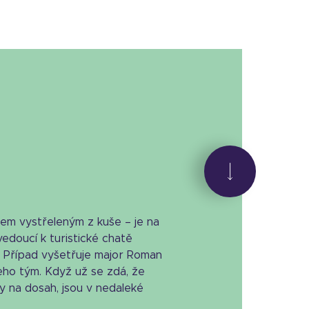
m vystřeleným z kuše – je na
vedoucí k turistické chatě
. Případ vyšetřuje major Roman
jeho tým. Když už se zdá, že
zy na dosah, jsou v nedaleké