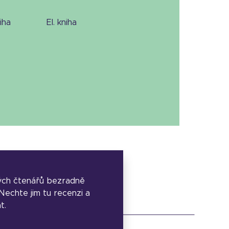
niha
el. kniha
ých čtenářů bezradně
. Nechte jim tu recenzi a
t.