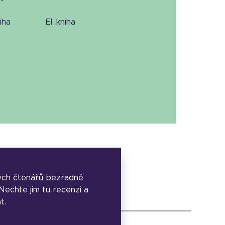
niha
el. kniha
ých čtenářů bezradně
. Nechte jim tu recenzi a
t.