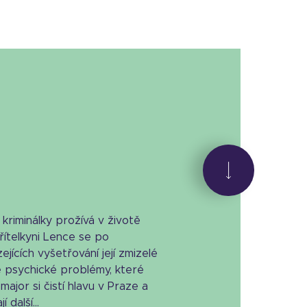
riminálky prožívá v životě
řítelkyni Lence se po
jících vyšetřování její zmizelé
é psychické problémy, které
ajor si čistí hlavu v Praze a
 další...