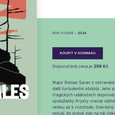
ROK VYDÁNÍ –
2024
KOUPIT V KOSMASU
Doporučená cena je
298 Kč
Major Roman Saran z ostravské k
další turbulentní období. Jeho p
tragických událostech doprováze
Stáhnout obálku
spolužačky Krysty vracejí vážn
19.51 KB
vedou až k rozchodu. Svérázný m
netuší, že právě zde na něj čekají