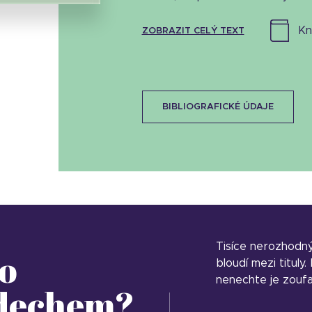
k
ZOBRAZIT CELÝ TEXT
BIBLIOGRAFICKÉ ÚDAJE
Tisíce nerozhodn
o
bloudí mezi tituly
nenechte je zoufa
 dechem?