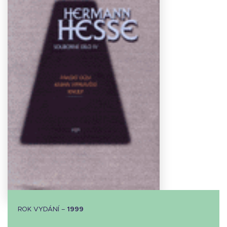
Stáhnout
obálku
5.59 KB
ROK VYDÁNÍ –
1999