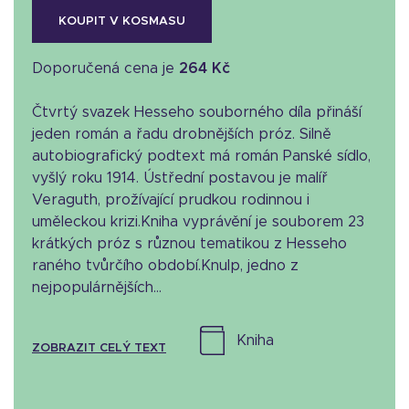
KOUPIT V KOSMASU
Doporučená cena je
264 Kč
Čtvrtý svazek Hesseho souborného díla přináší
jeden román a řadu drobnějších próz. Silně
autobiografický podtext má román Panské sídlo,
vyšlý roku 1914. Ústřední postavou je malíř
Veraguth, prožívající prudkou rodinnou i
uměleckou krizi.Kniha vyprávění je souborem 23
krátkých próz s různou tematikou z Hesseho
raného tvůrčího období.Knulp, jedno z
nejpopulárnějších...
kniha
ZOBRAZIT CELÝ TEXT