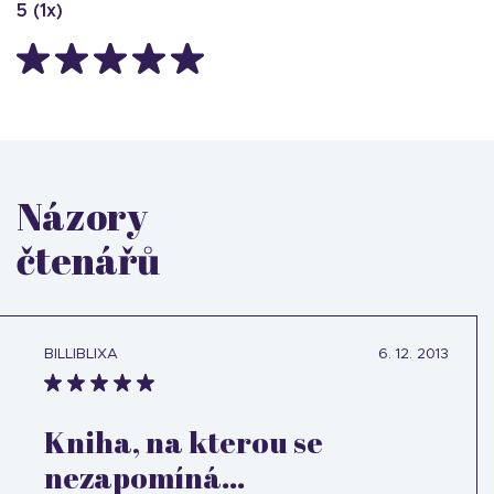
5
(
1
x)
Názory
čtenářů
BILLIBLIXA
6. 12. 2013
Kniha, na kterou se
nezapomíná...