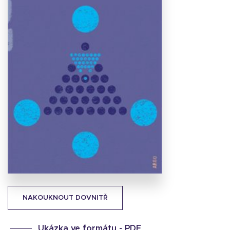
Stáhnout
obálku
11.16 KB
NAKOUKNOUT DOVNITŘ
Ukázka ve formátu -
PDF