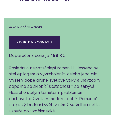
ROK VYDÁNÍ –
2012
KOUPIT V KOSMASU
Doporučená cena je
498 Kč
Poslední a nejrozsáhlejší román H. Hesseho se
stal epilogem a vyvrcholením celého jeho díla.
Vyšel v době druhé světové války a „navzdory
odporně se šklebící skutečnosti“ se zabývá
Hesseho stálým tématem: problémem
duchovního života v moderní době. Román líčí
utopický budoucí svět, v němž se kulturní elita
uzavře do vzdělanecké...