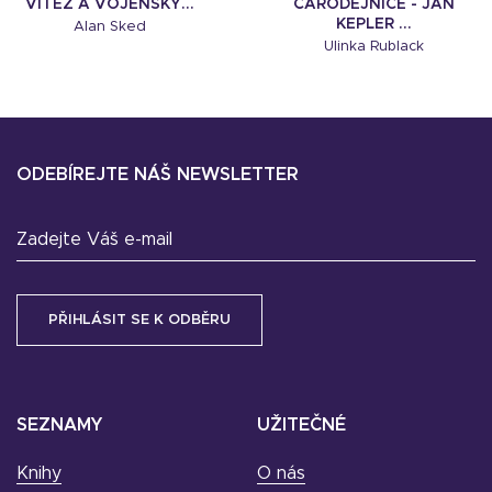
VÍTĚZ A VOJENSKÝ...
ČARODĚJNICE - JAN
KEPLER ...
Alan Sked
Ulinka Rublack
ODEBÍREJTE NÁŠ NEWSLETTER
Zadejte Váš e-mail
SEZNAMY
UŽITEČNÉ
Knihy
O nás