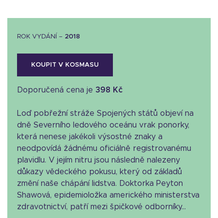
ROK VYDÁNÍ –
2018
KOUPIT V KOSMASU
Doporučená cena je
398 Kč
Loď pobřežní stráže Spojených států objeví na
dně Severního ledového oceánu vrak ponorky,
která nenese jakékoli výsostné znaky a
neodpovídá žádnému oficiálně registrovanému
plavidlu. V jejím nitru jsou následně nalezeny
důkazy vědeckého pokusu, který od základů
změní naše chápání lidstva. Doktorka Peyton
Shawová, epidemioložka amerického ministerstva
zdravotnictví, patří mezi špičkové odborníky...