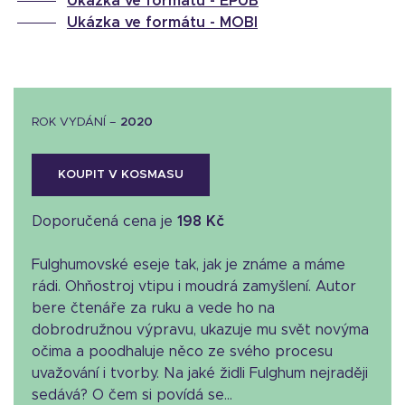
Ukázka ve formátu -
EPUB
Ukázka ve formátu -
MOBI
ROK VYDÁNÍ –
2020
KOUPIT V KOSMASU
Doporučená cena je
198 Kč
Fulghumovské eseje tak, jak je známe a máme
rádi. Ohňostroj vtipu i moudrá zamyšlení. Autor
bere čtenáře za ruku a vede ho na
dobrodružnou výpravu, ukazuje mu svět novýma
očima a poodhaluje něco ze svého procesu
uvažování i tvorby. Na jaké židli Fulghum nejraději
sedává? O čem si povídá se...