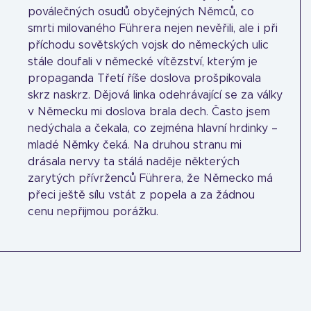
poválečných osudů obyčejných Němců, co
smrti milovaného Führera nejen nevěřili, ale i při
příchodu sovětských vojsk do německých ulic
stále doufali v německé vítězství, kterým je
propaganda Třetí říše doslova prošpikovala
skrz naskrz. Dějová linka odehrávající se za války
v Německu mi doslova brala dech. Často jsem
nedýchala a čekala, co zejména hlavní hrdinky –
mladé Němky čeká. Na druhou stranu mi
drásala nervy ta stálá naděje některých
zarytých přívrženců Führera, že Německo má
přeci ještě sílu vstát z popela a za žádnou
cenu nepřijmou porážku.