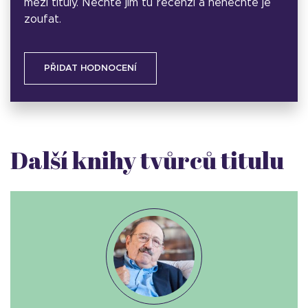
mezi tituly. Nechte jim tu recenzi a nenechte je
zoufat.
PŘIDAT HODNOCENÍ
Další knihy tvůrců titulu