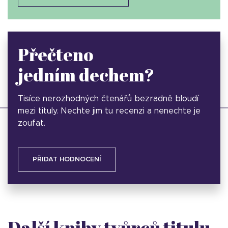
Přečteno
jedním dechem?
Tisíce nerozhodných čtenářů bezradně bloudí
mezi tituly. Nechte jim tu recenzi a nenechte je
zoufat.
PŘIDAT HODNOCENÍ
Další knihy tvůrců titulu