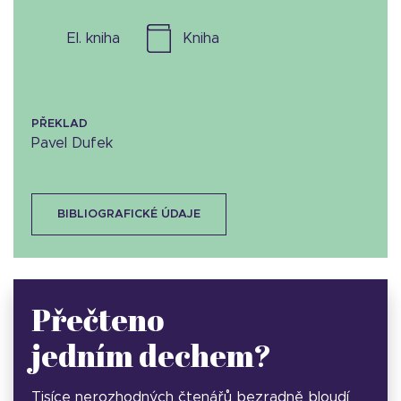
el. kniha
kniha
PŘEKLAD
Pavel Dufek
BIBLIOGRAFICKÉ ÚDAJE
Přečteno
jedním dechem?
Tisíce nerozhodných čtenářů bezradně bloudí