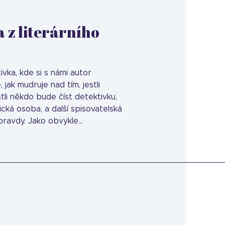
 z literárního
vka, kde si s námi autor
jak mudruje nad tím, jestli
estli někdo bude číst detektivku,
ká osoba, a další spisovatelská
d pravdy. Jako obvykle…