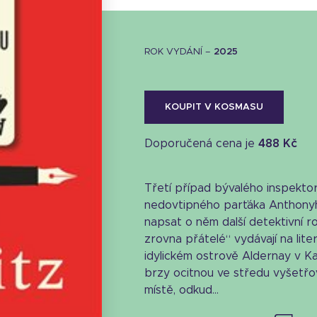
ROK VYDÁNÍ –
2025
KOUPIT V KOSMASU
Doporučená cena je
488 Kč
Třetí případ bývalého inspekto
nedovtipného parťáka Anthonyh
napsat o něm další detektivní r
zrovna přátelé“ vydávají na lite
idylickém ostrově Aldernay v K
Stáhnout obálku
brzy ocitnou ve středu vyšetřo
místě, odkud...
14.53 KB