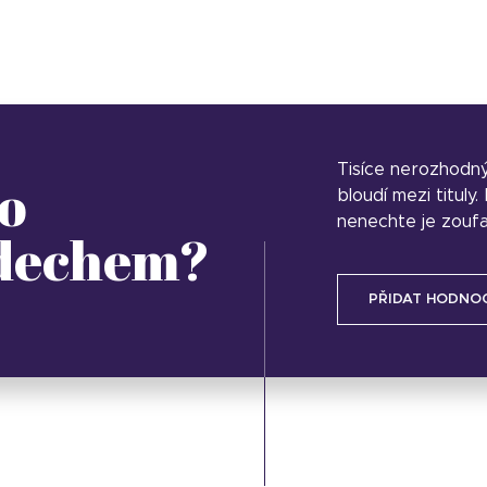
Tisíce nerozhodn
o
bloudí mezi tituly
nenechte je zoufa
 dechem?
PŘIDAT HODNO