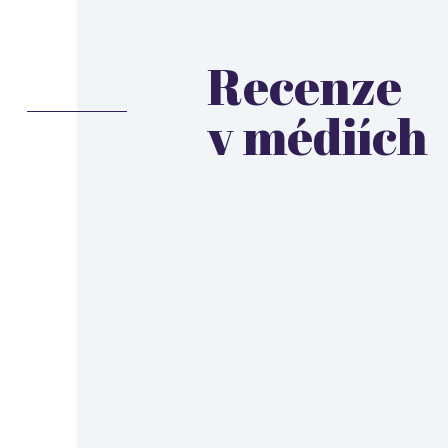
Recenze
v médiích