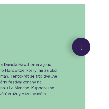
ra Daniela Hawthorna a jeho
o Horowitze, který má za úkol
omán. Tentokrát se tito dva „ne
rární festival konaný na
análu La Manche. Kupodivu se
vání vraždy v izolovaném