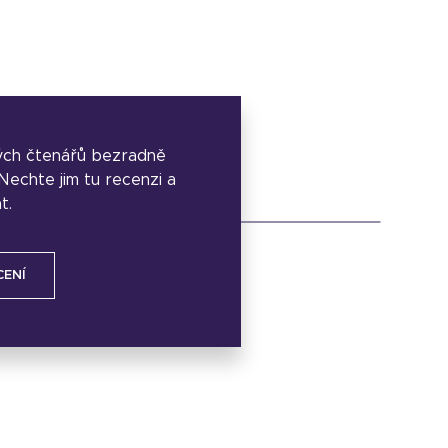
ých čtenářů bezradně
. Nechte jim tu recenzi a
t.
CENÍ