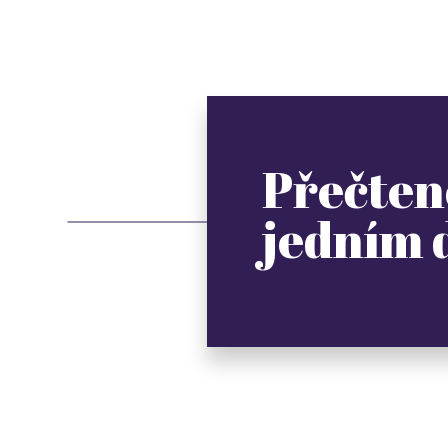
Přečten
jedním