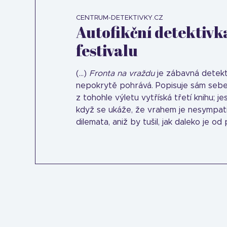
CENTRUM-DETEKTIVKY.CZ
Autofikční detektivka
festivalu
(...)
Fronta na vraždu
je zábavná detekti
nepokrytě pohrává. Popisuje sám sebe, 
z tohohle výletu vytříská třetí knihu; j
když se ukáže, že vrahem je nesympatic
dilemata, aniž by tušil, jak daleko je o