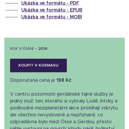
Ukázka ve formátu -
PDF
Ukázka ve formátu -
EPUB
Ukázka ve formátu -
MOBI
ROK VYDÁNÍ –
2014
KOUPIT V KOSMASU
Doporučená cena je
198 Kč
V centru pozornosti gerdánské tajné služby je
jediný muž: ten, kterého si vybraly Lodě. Intriky a
podloudné meziplanetární akce probíhají vskrytu,
ale všechno nevyslovené a nepřiznané, co
odpradávna bylo mezi Össe a Gerdou, přesto
náhle vystoupí na povrch: křivdy, násilí, hrdinství,