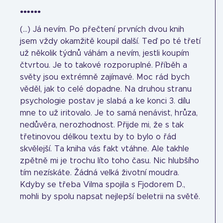
…...
(...) Já nevím. Po přečtení prvních dvou knih
jsem vždy okamžitě koupil další. Teď po té třetí
už několik týdnů váhám a nevím, jestli koupím
čtvrtou. Je to takové rozporuplné. Příběh a
světy jsou extrémně zajímavé. Moc rád bych
věděl, jak to celé dopadne. Na druhou stranu
psychologie postav je slabá a ke konci 3. dílu
mne to už iritovalo. Je to samá nenávist, hrůza,
nedůvěra, nerozhodnost. Přijde mi, že s tak
třetinovou délkou textu by to bylo o řád
skvělejší. Ta kniha vás fakt vtáhne. Ale takhle
zpětně mi je trochu líto toho času. Nic hlubšího
tím nezískáte. Žádná velká životní moudra.
Kdyby se třeba Vilma spojila s Fjodorem D.,
mohli by spolu napsat nejlepší beletrii na světě.