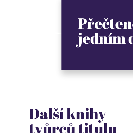
Přečten
jedním
Další knihy
tvůrců titulu