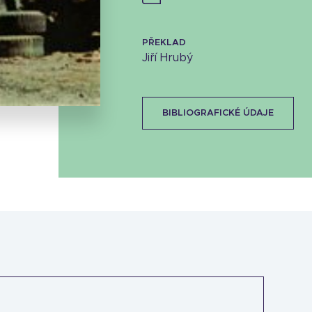
PŘEKLAD
Stáhnout obálku
Jiří Hrubý
26.52 KB
BIBLIOGRAFICKÉ ÚDAJE