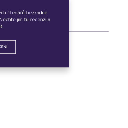
ých čtenářů bezradně
. Nechte jim tu recenzi a
t.
CENÍ