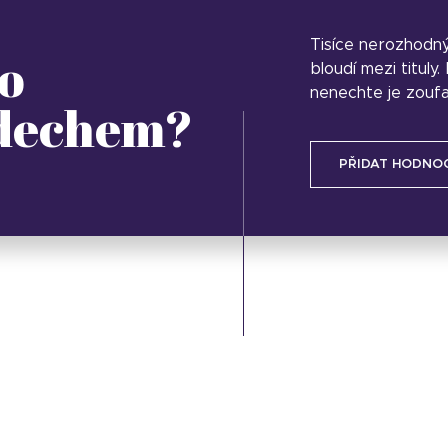
Tisíce nerozhodn
o
bloudí mezi tituly
nenechte je zoufa
 dechem?
PŘIDAT HODNO