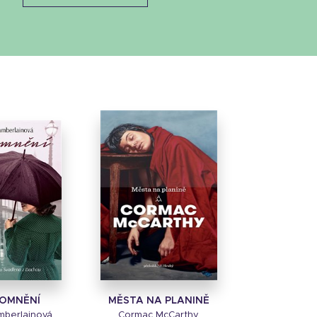
OMNĚNÍ
MĚSTA NA PLANINĚ
mberlainová
Cormac McCarthy