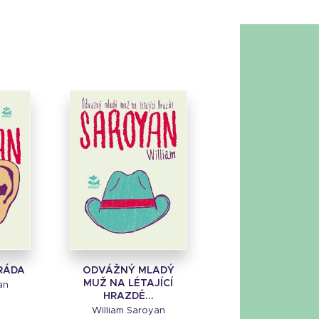
 RÁDA
ODVÁŽNÝ MLADÝ
MUŽ NA LÉTAJÍCÍ
an
HRAZDĚ...
William Saroyan