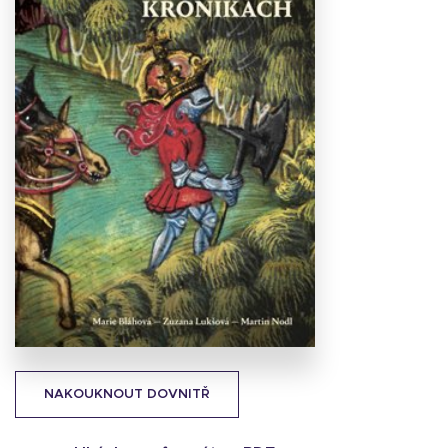
Stáhnout
obálku
34.78 KB
NAKOUKNOUT DOVNITŘ