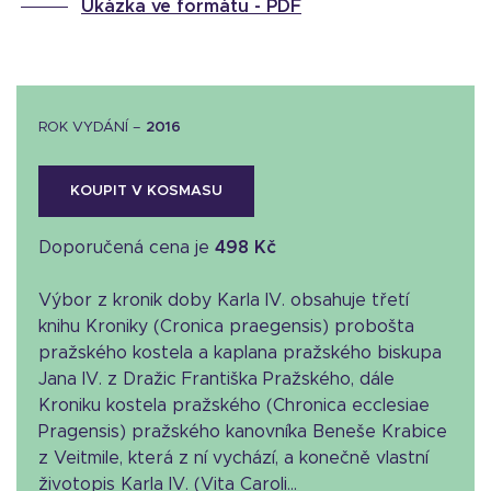
Ukázka ve formátu -
PDF
ROK VYDÁNÍ –
2016
KOUPIT V KOSMASU
Doporučená cena je
498 Kč
Výbor z kronik doby Karla IV. obsahuje třetí
knihu Kroniky (Cronica praegensis) probošta
pražského kostela a kaplana pražského biskupa
Jana IV. z Dražic Františka Pražského, dále
Kroniku kostela pražského (Chronica ecclesiae
Pragensis) pražského kanovníka Beneše Krabice
z Veitmile, která z ní vychází, a konečně vlastní
životopis Karla IV. (Vita Caroli...