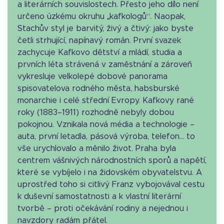
a literárních souvislostech. Přesto jeho dílo není
určeno úzkému okruhu „kafkologů“. Naopak,
Stachův styl je barvitý, živý a čtivý: jako byste
četli strhující, napínavý román. První svazek
zachycuje Kafkovo dětství a mládí, studia a
prvních léta strávená v zaměstnání a zároveň
vykresluje velkolepé dobové panorama
spisovatelova rodného města, habsburské
monarchie i celé střední Evropy. Kafkovy rané
roky (1883–1911) rozhodně nebyly dobou
pokojnou. Vznikala nová média a technologie –
auta, první letadla, pásová výroba, telefon... to
vše urychlovalo a měnilo život. Praha byla
centrem vášnivých národnostních sporů a napětí,
které se vybíjelo i na židovském obyvatelstvu. A
uprostřed toho si citlivý Franz vybojovával cestu
k duševní samostatnosti a k vlastní literární
tvorbě – proti očekávání rodiny a nejednou i
navzdory radám přátel.