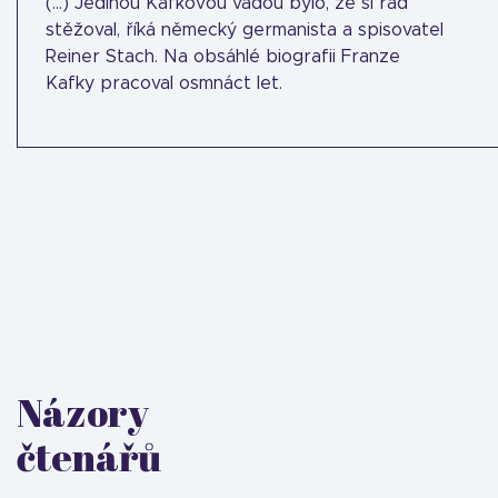
(...) Jedinou Kafkovou vadou bylo, že si rád
stěžoval, říká německý germanista a spisovatel
Reiner Stach. Na obsáhlé biografii Franze
Kafky pracoval osmnáct let.
Názory
čtenářů