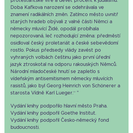
protestantské víře a devět procent k judaismu.
Doba Kafkova narození se odehrávala ve
znamení radikálních změn. Zatímco město uvnitř
starých hradeb obývali z valné části Němci a
německy mluvící Židé, opodál probíhala
nepozorovaná, leč rozhodující změna: předměstí
osidloval český proletariát a české sebevědomí
rostlo. Pokus předsedy vlády zavést po
vyhraných volbách češtinu jako první úřední
jazyk ztroskotal na odporu rakouských Němců.
Národní mladočeské hnutí se zapletlo s
vídeňským antisemitismem německy mluvících
rasistů, jako byl Georg Heinrich von Schönerer a
starosta Vídně Karl Lueger.“ "
Vydání knihy podpořilo hlavní město Praha.
Vydání knihy podpořil Goethe Institut.
Vydání knihy podpořil Česko-německý fond
budoucnosti.