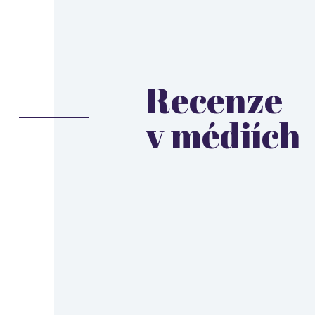
Recenze
v médiích