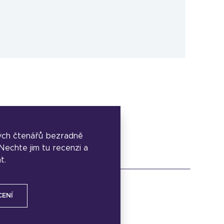
ých čtenářů bezradně
. Nechte jim tu recenzi a
t.
CENÍ