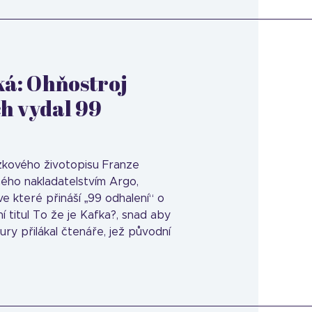
á: Ohňostroj
h vydal 99
vazkového životopisu Franze
ného nakladatelstvím Argo,
 ve které přináší „99 odhalení“ o
ní titul To že je Kafka?, snad aby
ury přilákal čtenáře, jež původní