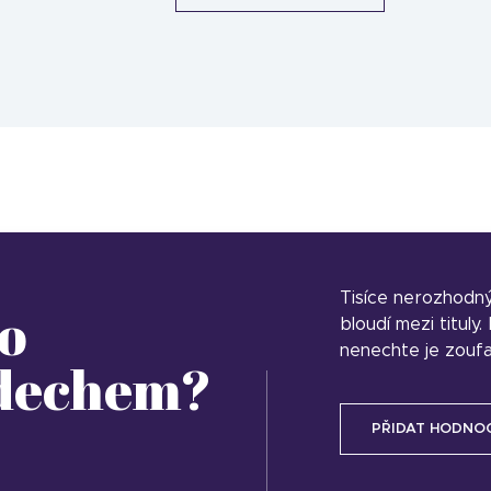
Tisíce nerozhodn
o
bloudí mezi tituly
nenechte je zoufa
 dechem?
PŘIDAT HODNO