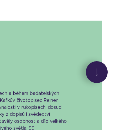
ivech a během badatelských
l Kafkův životopisec Reiner
nalosti v rukopisech, dosud
y z dopisů i svědectví
tavěly osobnost a dílo velkého
ivého světla. 99