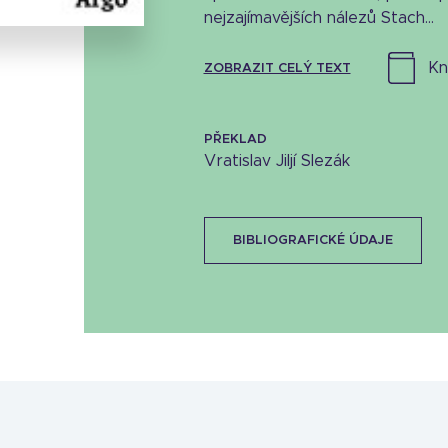
nejzajímavějších nálezů Stach...
k
ZOBRAZIT CELÝ TEXT
PŘEKLAD
Vratislav Jiljí Slezák
BIBLIOGRAFICKÉ ÚDAJE