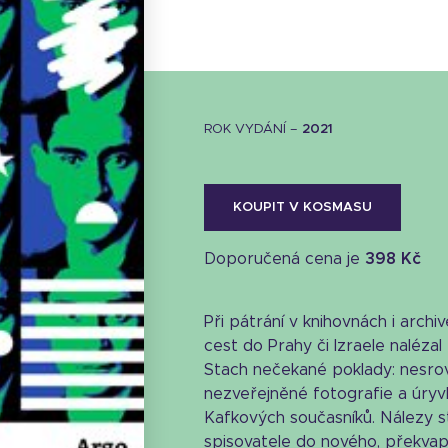
ROK VYDÁNÍ –
2021
KOUPIT V KOSMASU
Doporučená cena je
398 Kč
Při pátrání v knihovnách i arch
cest do Prahy či Izraele naléza
Stach nečekané poklady: nesrov
nezveřejněné fotografie a úryvk
Stáhnout obálku
Kafkových současníků. Nálezy s
33.89 KB
spisovatele do nového, překvap