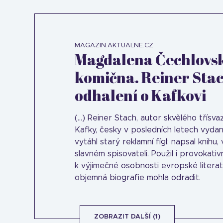
MAGAZIN.AKTUALNE.CZ
Magdalena Čechlovsk
komična. Reiner Stac
odhalení o Kafkovi
(...) Reiner Stach, autor skvělého třís
Kafky, česky v posledních letech vyda
vytáhl starý reklamní fígl: napsal knihu,
slavném spisovateli. Použil i provokativ
k výjimečné osobnosti evropské literat
objemná biografie mohla odradit.
ZOBRAZIT DALŠÍ (1)