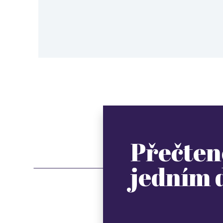
Přečten
jedním