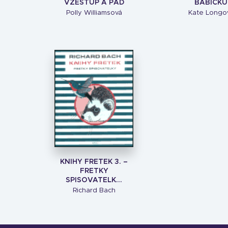
VZESTUP A PÁD
BABIČKU
Polly Williamsová
Kate Longo
KNIHY FRETEK 3. –
FRETKY
SPISOVATELK...
Richard Bach