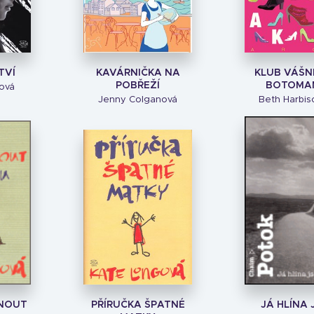
TVÍ
KAVÁRNIČKA NA
KLUB VÁŠN
POBŘEŽÍ
BOTOMA
ová
Jenny Colganová
Beth Harbi
SNOUT
PŘÍRUČKA ŠPATNÉ
JÁ HLÍNA 