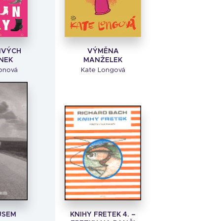
IVÝCH
VÝMĚNA
NEK
MANŽELEK
sonová
Kate Longová
JSEM
KNIHY FRETEK 4. –