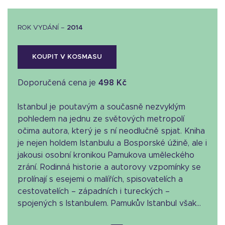
ROK VYDÁNÍ –
2014
KOUPIT V KOSMASU
Doporučená cena je
498 Kč
Istanbul je poutavým a současně nezvyklým
pohledem na jednu ze světových metropolí
očima autora, který je s ní neodlučně spjat. Kniha
je nejen holdem Istanbulu a Bosporské úžině, ale i
jakousi osobní kronikou Pamukova uměleckého
zrání. Rodinná historie a autorovy vzpomínky se
prolínají s esejemi o malířích, spisovatelích a
cestovatelích – západních i tureckých –
spojených s Istanbulem. Pamukův Istanbul však...