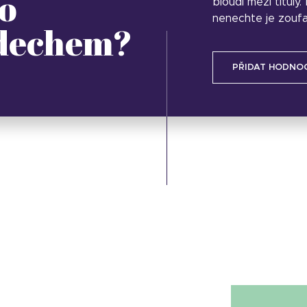
o
bloudí mezi tituly
nenechte je zoufa
 dechem?
PŘIDAT HODNO