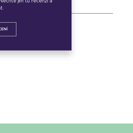
. Nechte jim tu recenzi a
t.
CENÍ