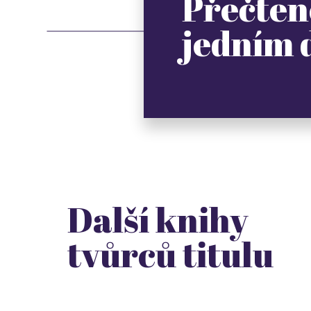
Přečten
jedním
Další knihy
tvůrců titulu