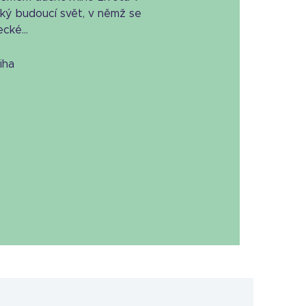
cký budoucí svět, v němž se
cké...
niha