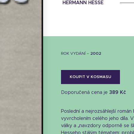
HERMANN HESSE
ROK VYDÁNÍ –
2002
KOUPIT V KOSMASU
Doporučená cena je
389 Kč
Poslední a nejrozsáhlejší román
vyvrcholením celého jeho díla. 
Stáhnout obálku
války a „navzdory odporně se šk
Hesseho stálým tématem: prob
6.97 KB