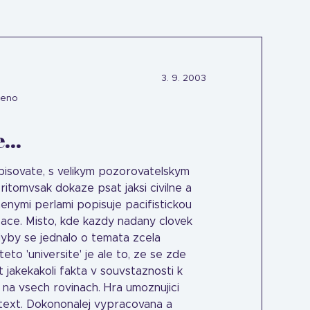
3. 9. 2003
ceno
...
 spisovate, s velikym pozorovatelskym
ritomvsak dokaze psat jaksi civilne a
nymi perlami popisuje pacifistickou
izace. Misto, kde kazdy nadany clovek
dyby se jednalo o temata zcela
eto 'universite' je ale to, ze se zde
t jakekakoli fakta v souvstaznosti k
 na vsech rovinach. Hra umoznujici
text. Dokononalej vypracovana a