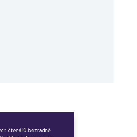
ých čtenářů bezradně