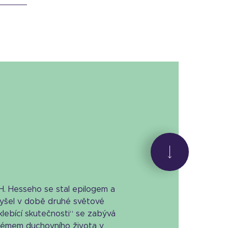
 H. Hesseho se stal epilogem a
Vyšel v době druhé světové
lebící skutečnosti“ se zabývá
lémem duchovního života v