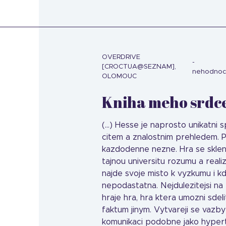
OVERDRIVE
[CROCTUA@SEZNAM],
nehodno
OLOMOUC
Kniha meho srdce
(...) Hesse je naprosto unikatni
citem a znalostnim prehledem. P
kazdodenne nezne. Hra se sklene
tajnou universitu rozumu a real
najde svoje misto k vyzkumu i k
nepodastatna. Nejdulezitejsi na t
hraje hra, hra ktera umozni sdeli
faktum jinym. Vytvareji se vazby
komunikaci podobne jako hyper