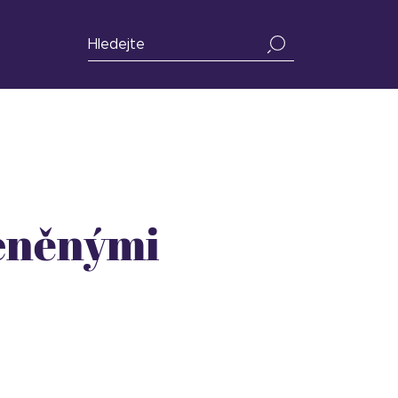
leněnými