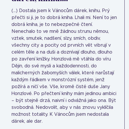
(...) Dostala jsem k Vánocům dárek, knihu. Prý
přečti si ji, je to dobrá kniha. Lhali mi. Není to jen
dobrá kniha, je to nebezpečné čtení.
Nenechalo to ve mně žádnou strunu němou,
vztek, smutek, nadšení, slzy, smích, obdiv,
všechny city a pocity od prvních vět vibrují v
celém těle a na duši a doznívají dlouho, dlouho
po zavření knížky. Honzlová mě vtáhla do víru
Dějin, do své mysli a každodennosti, do
malicherných žabomyších válek, které narůstají
každým řádkem v monstrózní systém, jenž
požírá a ničí vše. Vše, kromě čisté duše Jany
Honzlové. Po přečtení knihy mám jedinou ambici
– být stejně drzá, naivní i odvážná jako ona. Být
svobodná. Nedovolit, aby v nás znovu vyklíčila
možnost totality. K Vánocům jsem nedostala
dárek, ale dar.