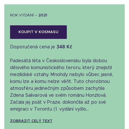
ROK VYDÁNÍ –
2021
KOUPIT V KOSMASU
Doporučená cena je
348 Kč
Padesátá léta v Československu byla dobou
děsivého komunistického teroru, který znejistil
mezilidské vztahy. Mnohdy nebylo vůbec jasné,
komu lze a komu nelze věřit. Tuto chorobnou
atmosféru jedinečným způsobem zachytila
Zdena Salivarová ve svém románu Honzlová.
Začala jej psát v Praze, dokončila až po své
emigraci v Torontu (1. vydání vyšlo...
ZOBRAZIT CELÝ TEXT