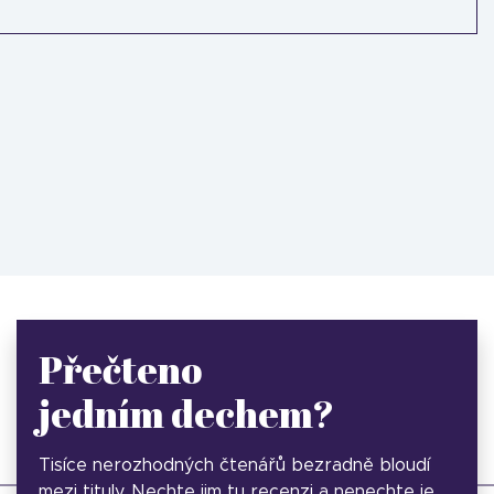
Přečteno
jedním dechem?
Tisíce nerozhodných čtenářů bezradně bloudí
mezi tituly. Nechte jim tu recenzi a nenechte je