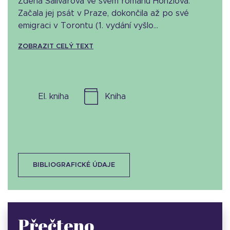
Zdena Salivarová ve svém románu Honzlová.
Začala jej psát v Praze, dokončila až po své
emigraci v Torontu (1. vydání vyšlo...
ZOBRAZIT CELÝ TEXT
el. kniha
kniha
BIBLIOGRAFICKÉ ÚDAJE
Přečteno