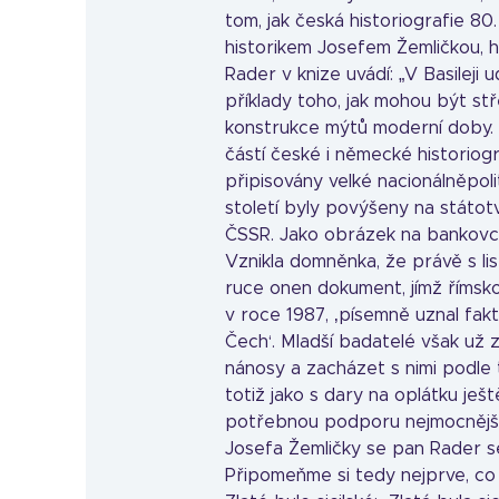
tom, jak česká historiografie 80
historikem Josefem Žemličkou, ho
Rader v knize uvádí: „V Basileji 
příklady toho, jak mohou být s
konstrukce mýtů moderní doby. 
částí české i německé historio
připisovány velké nacionálněpoli
století byly povýšeny na státot
ČSSR. Jako obrázek na bankovce
Vznikla domněnka, že právě s li
ruce onen dokument, jímž římsko
v roce 1987, ‚písemně uznal fak
Čech‘. Mladší badatelé však už z
nánosy a zacházet s nimi podle 
totiž jako s dary na oplátku ješ
potřebnou podporu nejmocnějších
Josefa Žemličky se pan Rader se
Připomeňme si tedy nejprve, co 