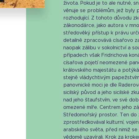
života. Pokud je to ale nutné, 
věnuje se problémům, jež byly p
rozhodující. Z tohoto důvodu zk
zákonodárce, jako autora v mn
středověký přístup k právu určuj
detailně zpracovává císařovo zal
naopak zálibu v sokolnictví a s
případech však Fridrichova koná
císařova pojetí neomezené pan
královského majestátu a potýkán
stejně vládychtivým papežstvím.
panovnické moci je dle Raderova
sicilský původ a jeho sicilské zk
nad jeho štaufstvím, ve své do
omezené míře. Centrem jeho zá
Středomořský prostor. Ten do 
zprostředkovával kulturní, voje
arabského světa, před nimiž se 
vědomě uzavírali. Krok za kroke