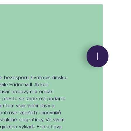
je bezesporu životopis římsko-
le Fridricha II. Ačkoli
l císař dobovými kronikáři
, přesto se Raderovi podařilo
přitom však velmi čtivý a
kontroverznějších panovníků
striktně biografický. Ve svém
ogického výkladu Fridrichova