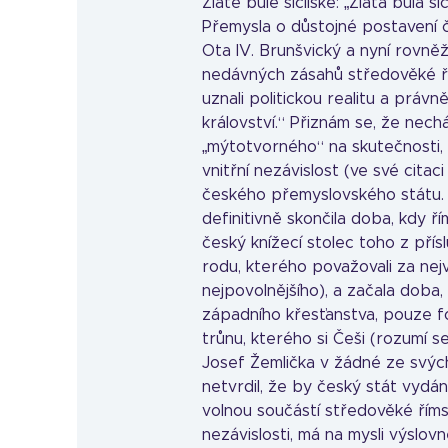
Zlaté bule sicilské: „Zlatá bula 
Přemysla o důstojné postavení č
Ota IV. Brunšvický a nyní rovněž 
nedávných zásahů středověké ř
uznali politickou realitu a právně
království.“ Přiznám se, že nec
„mýtotvorného“ na skutečnosti, 
vnitřní nezávislost (ve své citac
českého přemyslovského státu. S
definitivně skončila doba, kdy ř
český knížecí stolec toho z př
rodu, kterého považovali za nejv
nejpovolnějšího), a začala doba, 
západního křesťanstva, pouze f
trůnu, kterého si Češi (rozumí se
Josef Žemlička v žádné ze svých p
netvrdil, že by český stát vydání
volnou součástí středověké říms
nezávislosti, má na mysli výslovn