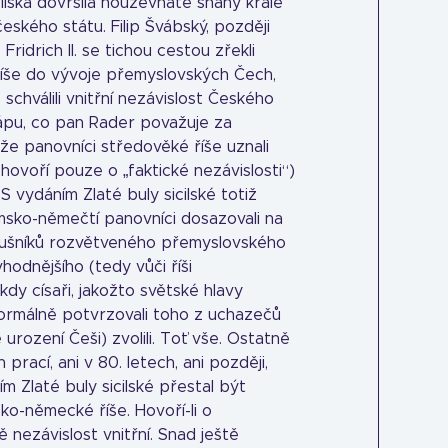
sicilská dovršila houževnaté snahy krále
eského státu. Filip Švábský, později
Fridrich II. se tichou cestou zřekli
íše do vývoje přemyslovských Čech,
 schválili vnitřní nezávislost Českého
hápu, co pan Rader považuje za
že panovníci středověké říše uznali
i hovoří pouze o „faktické nezávislosti“)
 vydáním Zlaté buly sicilské totiž
ímsko-němečtí panovníci dosazovali na
íslušníků rozvětveného přemyslovského
hodnějšího (tedy vůči říši
kdy císaři, jakožto světské hlavy
ormálně potvrzovali toho z uchazečů
 urození Češi) zvolili. Toť vše. Ostatně
rací, ani v 80. letech, ani později,
m Zlaté buly sicilské přestal být
ko-německé říše. Hovoří-li o
ě nezávislost vnitřní. Snad ještě