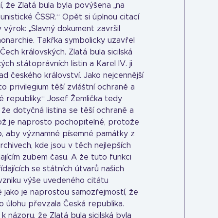
í, že Zlatá bula byla povýšena „na
nistické ČSSR.“ Opět si úplnou citací
 výrok: „Slavný dokument završil
onarchie. Takřka symbolicky uzavřel
Čech královských. Zlatá bula sicilská
ch státoprávních listin a Karel IV. ji
ad českého království. Jako nejcennější
o privilegium těší zvláštní ochraně a
é republiky.“ Josef Žemlička tedy
že dotyčná listina se těší ochraně a
ož je naprosto pochopitelné, protože
 to, aby významné písemné památky z
rchivech, kde jsou v těch nejlepších
jícím zubem času. A že tuto funkci
řídajících se státních útvarů našich
vzniku výše uvedeného citátu
 jako je naprostou samozřejmostí, že
 úlohu převzala Česká republika.
 názoru, že Zlatá bula sicilská byla