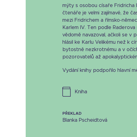
mýty s osobou císaře Fridricha I
čtenáře je velmi zajímavé, že č
mezi Fridrichem a římsko-něme
Karlem IV. Ten podle Raderova 
vědomě navazoval, ačkoli se v p
hlásil ke Karlu Velikému než k c
bytostně nezkrotnému a v očí
pozorovatelů až apokalyptickému
Vydání knihy podpořilo hlavní m
kniha
PŘEKLAD
Blanka Pscheidtová