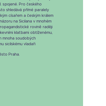
I. spojené. Pro českého
asto shledává přímé paralely
ckým císařem a českým králem
názoru na Sicilana v mnohém
ropagandistické rovině raději
írkevními klatbami obtíženému,
ch mnoha soudobých
 sicilskému vladaři
ěsto Praha.