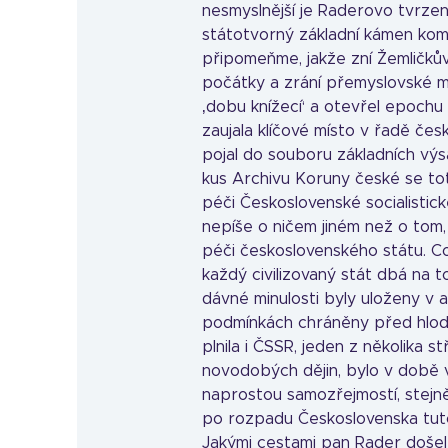
nesmyslnější je Raderovo tvrzen
státotvorný základní kámen komu
připomeňme, jakže zní Žemličkův
počátky a zrání přemyslovské m
‚dobu knížecí‘ a otevřel epochu 
zaujala klíčové místo v řadě český
pojal do souboru základních výs
kus Archivu Koruny české se tot
péči Československé socialistick
nepíše o ničem jiném než o tom, 
péči československého státu. C
každý civilizovaný stát dbá na
dávné minulosti byly uloženy v a
podmínkách chráněny před hloda
plnila i ČSSR, jeden z několika st
novodobých dějin, bylo v době 
naprostou samozřejmostí, stejně
po rozpadu Československa tuto
Jakými cestami pan Rader došel k