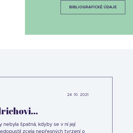
BIBLIOGRAFICKÉ ÚDAJE
24. 10. 2021
richovi...
 by nebyla špatná, kdyby se v ní její
nedopustil zcela nepřesných tvrzení o