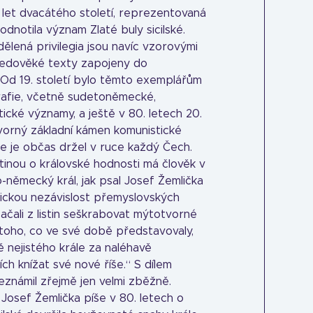
. let dvacátého století, reprezentovaná
dnotila význam Zlaté buly sicilské.
udělená privilegia jsou navíc vzorovými
tředověké texty zapojeny do
Od 19. století bylo těmto exemplářům
grafie, včetně sudetoněmecké,
tické významy, a ještě v 80. letech 20.
vorný základní kámen komunistické
 je občas držel v ruce každý Čech.
stinou o královské hodnosti má člověk v
-německý král, jak psal Josef Žemlička
tickou nezávislost přemyslovských
ačali z listin seškrabovat mýtotvorné
toho, co ve své době představovaly,
tě nejistého krále za naléhavě
 knížat své nové říše.“ S dílem
známil zřejmě jen velmi zběžně.
Josef Žemlička píše v 80. letech o