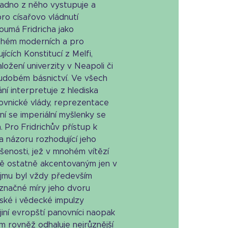
snadno z něho vystupuje a
ro císařovo vládnutí
oumá Fridricha jako
ohém moderních a pro
ících Konstitucí z Melfi,
ožení univerzity v Neapoli či
oudobém básnictví. Ve všech
ní interpretuje z hlediska
ovnické vlády, reprezentace
í se imperiální myšlenky se
 Pro Fridrichův přístup k
 názoru rozhodující jeho
ušenosti, jež v mnohém vítězí
bě ostatně akcentovaným jen v
jmu byl vždy především
značné míry jeho dvoru
nské i vědecké impulzy
jiní evropští panovníci naopak
m rovněž odhaluje nejrůznější