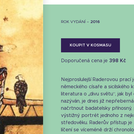
ROK VYDÁNÍ –
2016
KOUPIT V KOSMASU
Doporučená cena je
398 Kč
Nejproslulejší Raderovou prací 
německého císaře a sicilského krá
literatura o „divu světu“, jak by
nazýván, je dnes již nepřeberná
načrtnout badatelsky přínosný, 
výstižný portrét jednoho z nej
Stáhnout obálku
středověku. Raderův přístup je 
30 KB
líčení se víceméně drží chronol