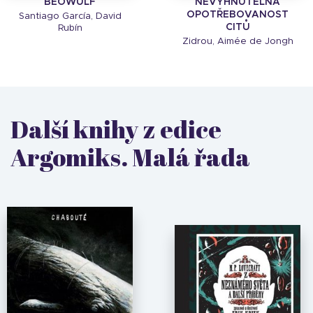
BÉOWULF
NEVYHNUTELNÁ
OPOTŘEBOVANOST
Santiago García, David
CITŮ
Rubín
Zidrou, Aimée de Jongh
Další knihy z edice
Argomiks. Malá řada