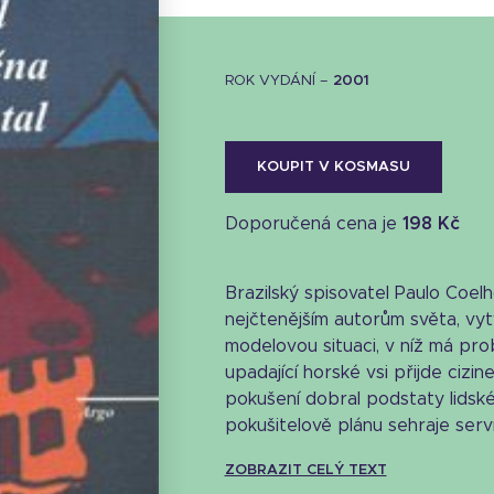
ROK VYDÁNÍ –
2001
KOUPIT V KOSMASU
Doporučená cena je
198 Kč
Brazilský spisovatel Paulo Coelh
nejčtenějším autorům světa, vy
modelovou situaci, v níž má pro
upadající horské vsi přijde ciz
pokušení dobral podstaty lidské 
pokušitelově plánu sehraje serví
ZOBRAZIT CELÝ TEXT
Stáhnout obálku