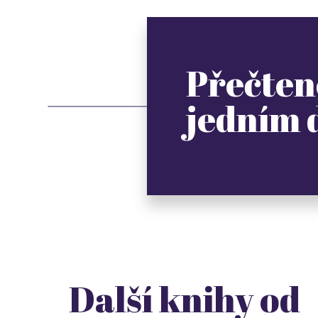
Přečten
jedním
Další knihy od