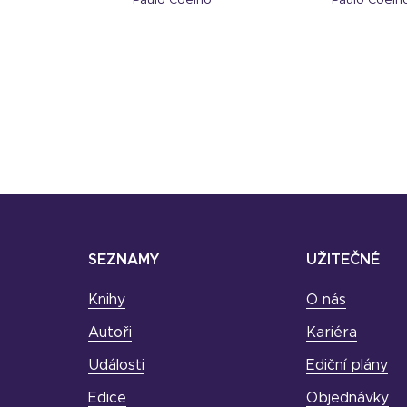
Paulo Coelho
Paulo Coelh
SEZNAMY
UŽITEČNÉ
Knihy
O nás
Autoři
Kariéra
Události
Ediční plány
Edice
Objednávky