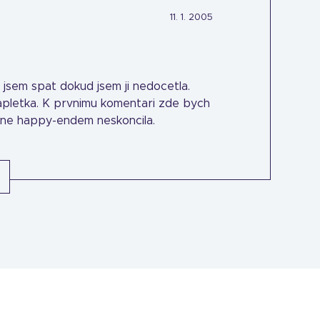
11. 1. 2005
a jsem spat dokud jsem ji nedocetla.
 zapletka. K prvnimu komentari zde bych
odne happy-endem neskoncila.