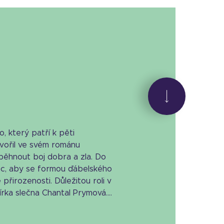
o, který patří k pěti
tvořil ve svém románu
běhnout boj dobra a zla. Do
inec, aby se formou ďábelského
přirozenosti. Důležitou roli v
rka slečna Chantal Prymová....