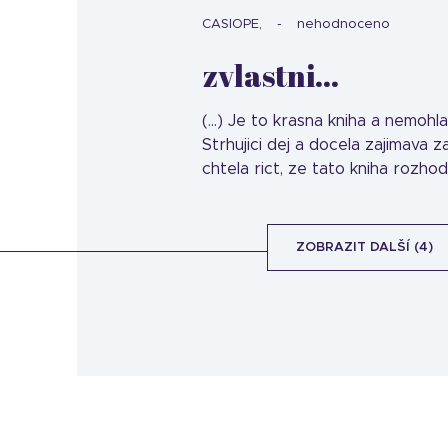
CASIOPE,
nehodnoceno
zvlastni...
(...) Je to krasna kniha a nemohl
Strhujici dej a docela zajimava
chtela rict, ze tato kniha rozh
ZOBRAZIT DALŠÍ (4)