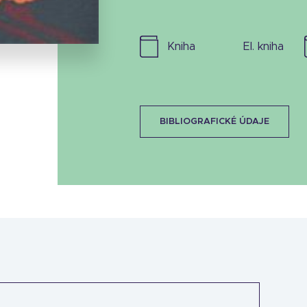
18.88 KB
kniha
el. kniha
BIBLIOGRAFICKÉ ÚDAJE