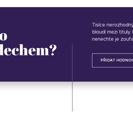
Tisíce nerozhodn
o
bloudí mezi tituly
nenechte je zoufa
 dechem?
PŘIDAT HODNO