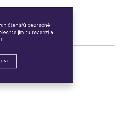
ých čtenářů bezradně
. Nechte jim tu recenzi a
t.
CENÍ