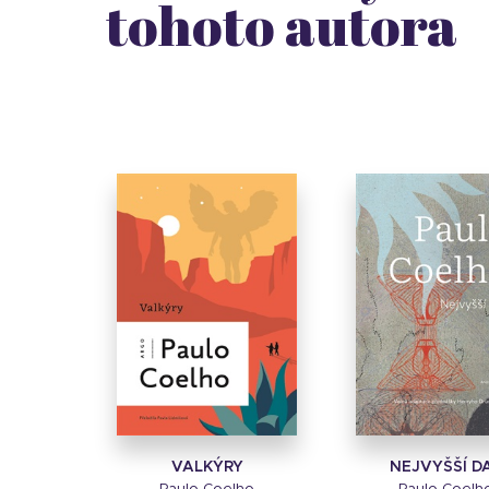
tohoto autora
VALKÝRY
NEJVYŠŠÍ D