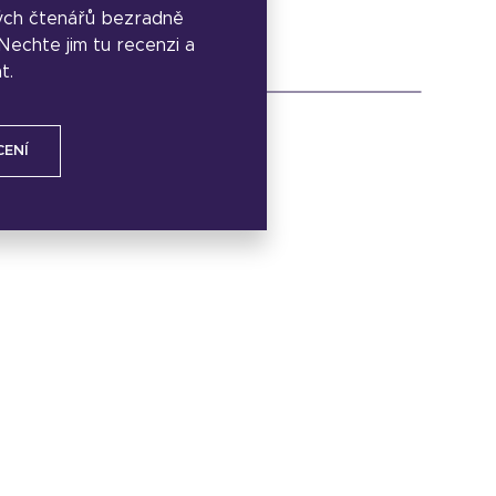
ých čtenářů bezradně
. Nechte jim tu recenzi a
t.
CENÍ