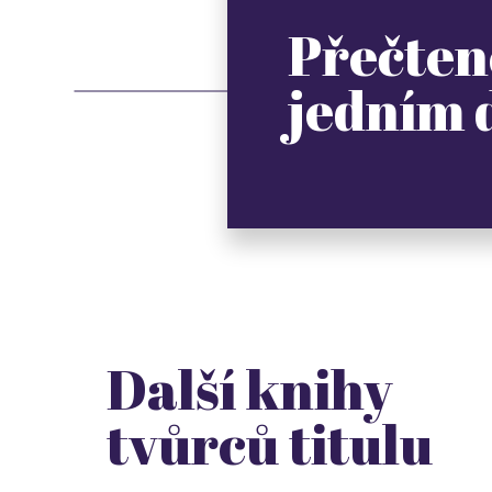
Přečten
jedním
Další knihy
tvůrců titulu