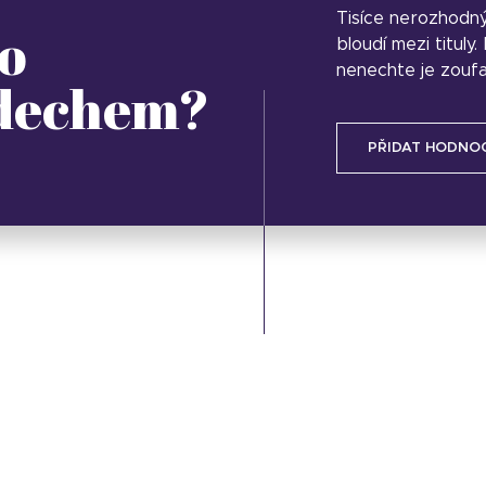
Tisíce nerozhodn
o
bloudí mezi tituly
nenechte je zoufa
 dechem?
PŘIDAT HODNO