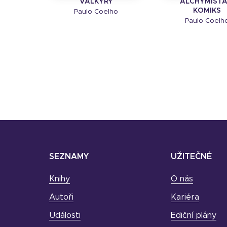
VALKÝRY
ALCHYMISTA
KOMIKS
Paulo Coelho
Paulo Coelh
SEZNAMY
UŽITEČNÉ
Knihy
O nás
Autoři
Kariéra
Události
Ediční plány