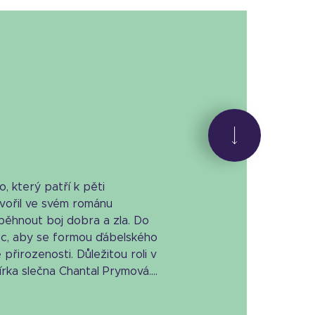
o, který patří k pěti
tvořil ve svém románu
běhnout boj dobra a zla. Do
inec, aby se formou ďábelského
přirozenosti. Důležitou roli v
rka slečna Chantal Prymová....