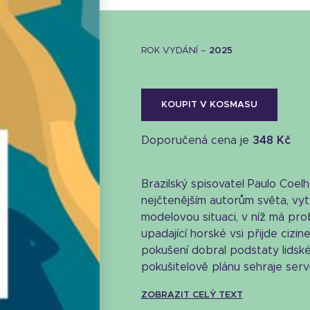
ROK VYDÁNÍ –
2025
KOUPIT V KOSMASU
Doporučená cena je
348 Kč
Brazilský spisovatel Paulo Coelh
nejčtenějším autorům světa, vy
modelovou situaci, v níž má pro
upadající horské vsi přijde ciz
pokušení dobral podstaty lidské 
pokušitelově plánu sehraje serví
ZOBRAZIT CELÝ TEXT
Stáhnout obálku