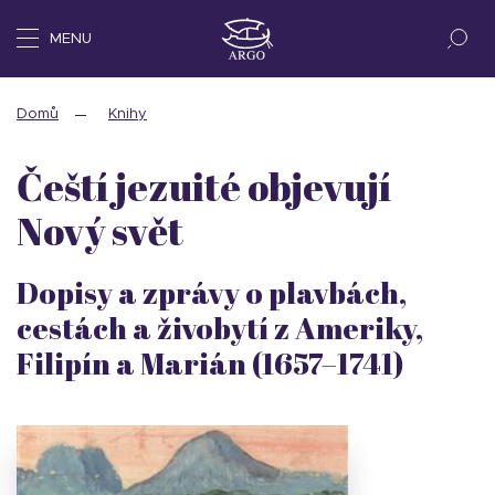
MENU
Domů
Knihy
Čeští jezuité objevují
Nový svět
Dopisy a zprávy o plavbách,
cestách a živobytí z Ameriky,
Filipín a Marián (1657–1741)