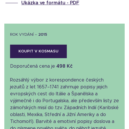
Ukázka ve formátu -
PDF
ROK VYDÁNÍ –
2015
KOUPIT V KOSMASU
Doporučená cena je
498 Kč
Rozsáhlý výbor z korespondence českých
jezuitů z let 1657–1741 zahrnuje popisy jejich
evropských cest do Itálie a Španělska a
výjimečně i do Portugalska, ale především listy ze
zámořských misií do tzv. Západních Indií (Karibské
oblasti, Mexika, Střední a Jižní Ameriky a do
Tichomoří). Barvité a emotivní popisy doslova a
do písmene nového světa, do něhož jezuité