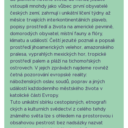
vstoupili mnohdy jako vůbec první obyvatelé
českých zemí, zahrnují i unikátní líčení týdny až
měsíce trvajících interkontinentálních plaveb,
popisy prostředí a života na americké pevnině,
domorodých obyvatel, místní fauny a flóry,
klimatu a událostí. Čeští jezuité poznali a popsali
prostředí jihoamerických velehor, amazonského
pralesa, vyprahlých mexických hor, tropické
prostředí palem a pláží na tichomořských
ostrovech. V jejich zprávách najdeme rovněž
četná pozorování evropské reality:
náboženských oslav, soudů, poprav a jiných
událostí každodenního městského života v
katolické části Evropy.
Tuto unikátní sbírku cestopisných, etnografi
ckých a kulturních svědectví z celého tehdy
známého světa lze s ohledem na prostorovou i
obsahovou pestrost bez nadsázky nazvat