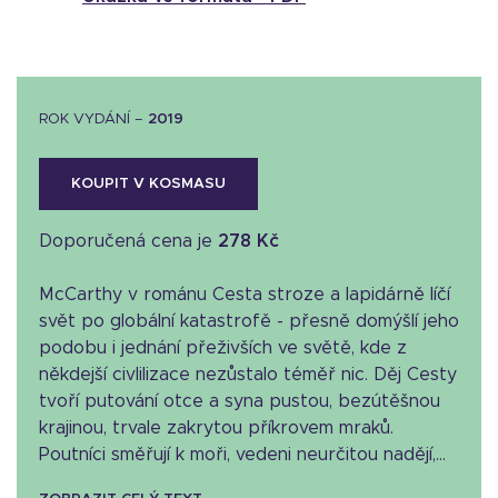
ROK VYDÁNÍ –
2019
KOUPIT V KOSMASU
Doporučená cena je
278 Kč
McCarthy v románu Cesta stroze a lapidárně líčí
svět po globální katastrofě - přesně domýšlí jeho
podobu i jednání přeživších ve světě, kde z
někdejší civlilizace nezůstalo téměř nic. Děj Cesty
tvoří putování otce a syna pustou, bezútěšnou
krajinou, trvale zakrytou příkrovem mraků.
Poutníci směřují k moři, vedeni neurčitou nadějí,...