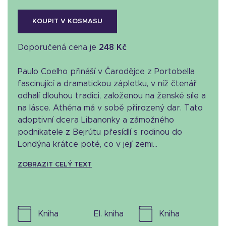
KOUPIT V KOSMASU
Doporučená cena je
248 Kč
Paulo Coelho přináší v Čarodějce z Portobella
fascinující a dramatickou zápletku, v níž čtenář
odhalí dlouhou tradici, založenou na ženské síle a
na lásce. Athéna má v sobě přirozený dar. Tato
adoptivní dcera Libanonky a zámožného
podnikatele z Bejrútu přesídlí s rodinou do
Londýna krátce poté, co v její zemi...
ZOBRAZIT CELÝ TEXT
kniha
el. kniha
kniha