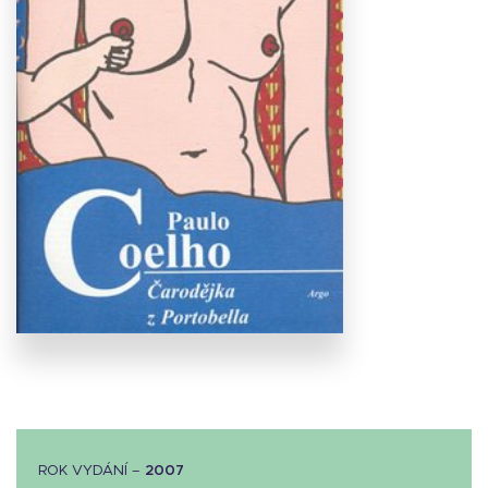
Stáhnout
obálku
21.8 KB
ROK VYDÁNÍ –
2007