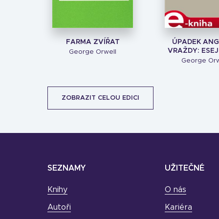
FARMA ZVÍŘAT
ÚPADEK ANG
VRAŽDY: ESEJE I
George Orwell
George Orw
ZOBRAZIT CELOU EDICI
SEZNAMY
UŽITEČNÉ
Knihy
O nás
Autoři
Kariéra