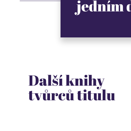
jedním
Další knihy
tvůrců titulu