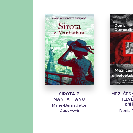
SIROTA Z
MEZI ČES
MANHATTANU
HELV
KŘÍ
Marie-Bernadette
Dupuyová
Denis 