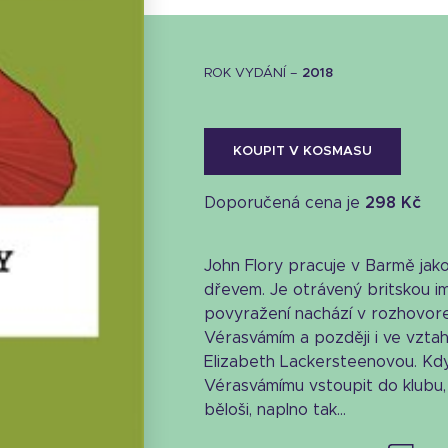
ROK VYDÁNÍ –
2018
KOUPIT V KOSMASU
Doporučená cena je
298 Kč
John Flory pracuje v Barmě jak
dřevem. Je otrávený britskou imp
povyražení nachází v rozhovor
Vérasvámím a později i ve vzta
Elizabeth Lackersteenovou. Kd
Vérasvámímu vstoupit do klubu,
běloši, naplno tak...
Stáhnout obálku