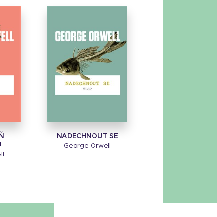
Ň
NADECHNOUT SE
U
George Orwell
ll