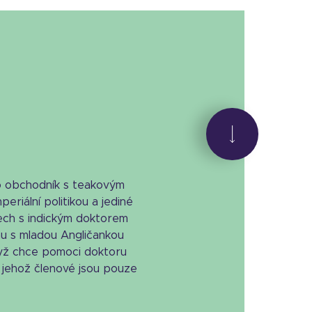
o obchodník s teakovým
eriální politikou a jediné
ech s indickým doktorem
hu s mladou Angličankou
yž chce pomoci doktoru
 jehož členové jsou pouze