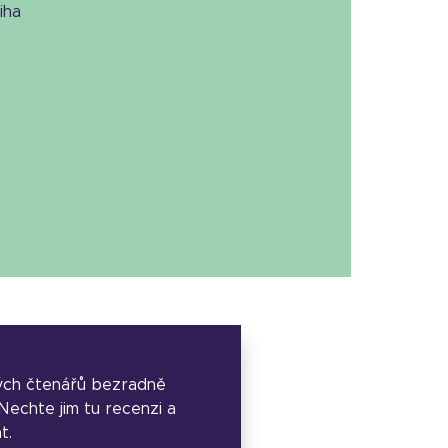
niha
ých čtenářů bezradně
. Nechte jim tu recenzi a
t.