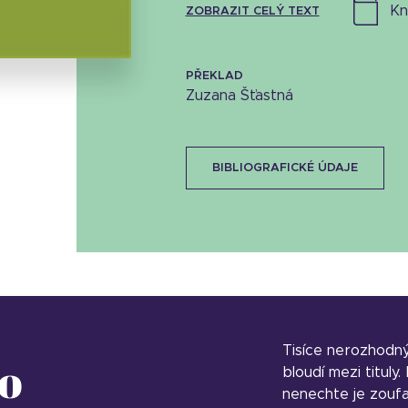
k
ZOBRAZIT CELÝ TEXT
10.47 KB
PŘEKLAD
Zuzana Šťastná
BIBLIOGRAFICKÉ ÚDAJE
Tisíce nerozhodn
o
bloudí mezi tituly
nenechte je zoufa