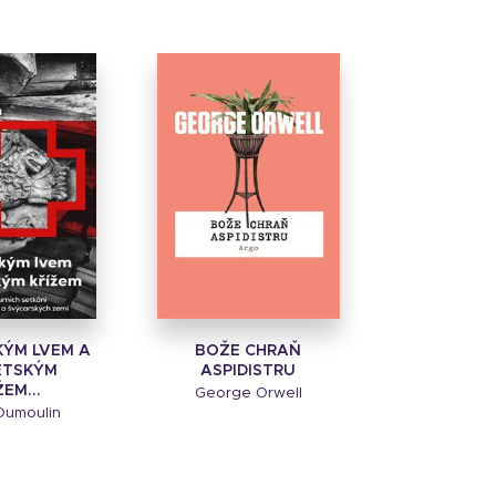
KÝM LVEM A
BOŽE CHRAŇ
ÉTSKÝM
ASPIDISTRU
ŽEM...
George Orwell
Dumoulin