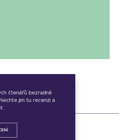
ých čtenářů bezradně
. Nechte jim tu recenzi a
t.
CENÍ