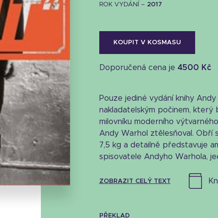
ROK VYDÁNÍ –
2017
KOUPIT V KOSMASU
Doporučená cena je
4500 Kč
Pouze jediné vydání knihy Andy
nakladatelským počinem, který
milovníku moderního výtvarného 
Andy Warhol ztělesňoval. Obří s
7,5 kg a detailně představuje am
Stáhnout obálku
spisovatele Andyho Warhola, jed
22.83 KB
k
ZOBRAZIT CELÝ TEXT
PŘEKLAD