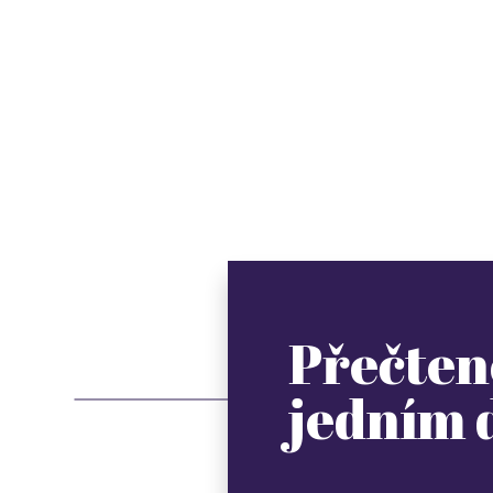
Přečten
jedním