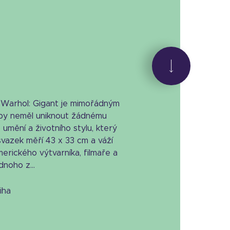
 Warhol: Gigant je mimořádným
 by neměl uniknout žádnému
umění a životního stylu, který
vazek měří 43 x 33 cm a váží
erického výtvarníka, filmaře a
noho z...
niha