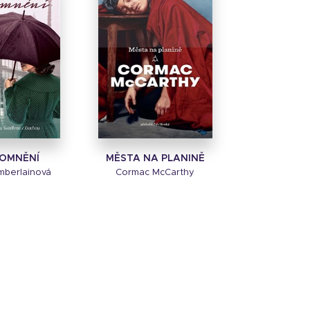
OMNĚNÍ
MĚSTA NA PLANINĚ
mberlainová
Cormac McCarthy