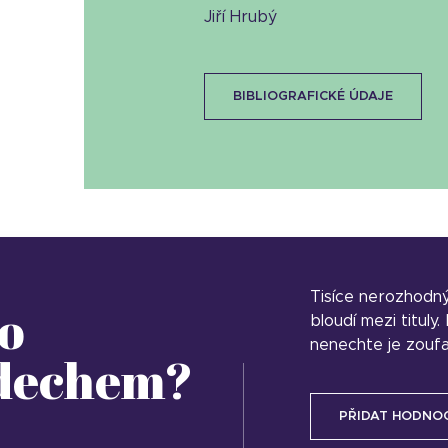
Jiří Hrubý
BIBLIOGRAFICKÉ ÚDAJE
Tisíce nerozhodn
o
bloudí mezi tituly
nenechte je zoufa
 dechem?
PŘIDAT HODNO