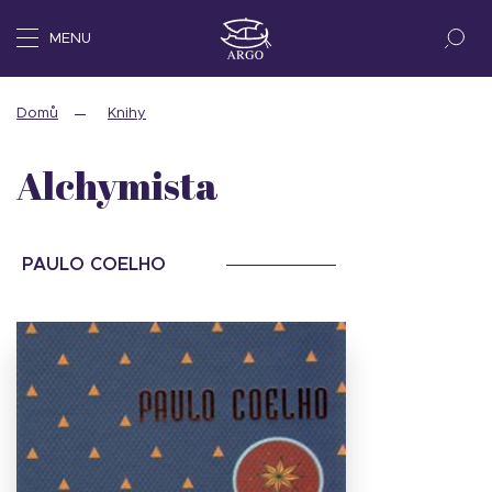
MENU
Domů
Knihy
Alchymista
PAULO COELHO