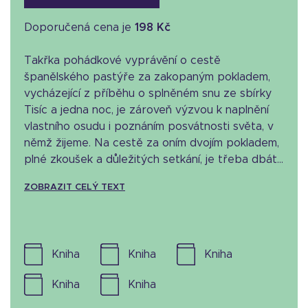
Doporučená cena je
198 Kč
Takřka pohádkové vyprávění o cestě
španělského pastýře za zakopaným pokladem,
vycházející z příběhu o splněném snu ze sbírky
Tisíc a jedna noc, je zároveň výzvou k naplnění
vlastního osudu i poznáním posvátnosti světa, v
němž žijeme. Na cestě za oním dvojím pokladem,
plné zkoušek a důležitých setkání, je třeba dbát...
ZOBRAZIT CELÝ TEXT
kniha
kniha
kniha
kniha
kniha