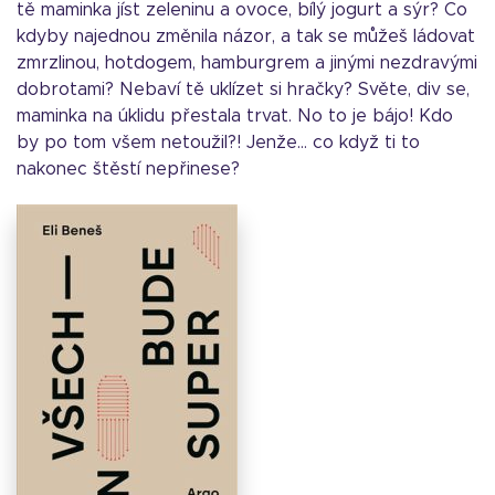
tě maminka jíst zeleninu a ovoce, bílý jogurt a sýr? Co
kdyby najednou změnila názor, a tak se můžeš ládovat
zmrzlinou, hotdogem, hamburgrem a jinými nezdravými
dobrotami? Nebaví tě uklízet si hračky? Světe, div se,
maminka na úklidu přestala trvat. No to je bájo! Kdo
by po tom všem netoužil?! Jenže… co když ti to
nakonec štěstí nepřinese?