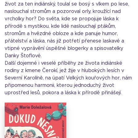
život za ten indiánský, toulal se bosý s vlkem po lese,
naslouchal stromům a pozoroval orly, kroužící nad
vrcholky hor? Do světa, kde se propojuje láska k
přírodě s mystikou, kde lidé naslouchají ptákům,
stromům a hvězdné obloze a kde panuje humor,
přátelství a láska, nás již potřetí přenese laskavé a
vtipné vyprávění úspěšné blogerky a spisovatelky
Danky Štoflové.
Další dojemné i veselé příběhy ze života indiánské
rodiny z kmene Čerokí, jež žije v hlubokých lesích v
Severní Karolíně, na úpatí Velkých kouřových hor, nám
připomenou harmonii, kterou jednoduchý život
uprostřed lesů, pokora a láska k přírodě přinášejí.