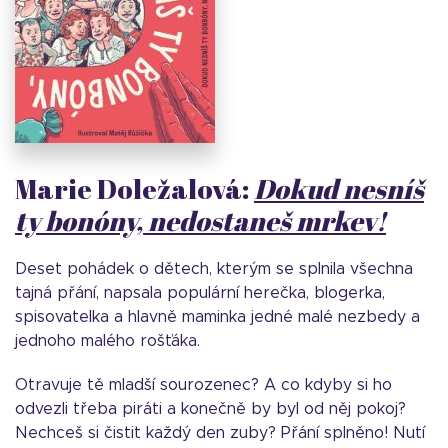
Marie Doležalová:
Dokud nesníš
ty bonóny, nedostaneš mrkev!
Deset pohádek o dětech, kterým se splnila všechna
tajná přání, napsala populární herečka, blogerka,
spisovatelka a hlavně maminka jedné malé nezbedy a
jednoho malého rošťáka.
Otravuje tě mladší sourozenec? A co kdyby si ho
odvezli třeba piráti a konečně by byl od něj pokoj?
Nechceš si čistit každý den zuby? Přání splněno! Nutí