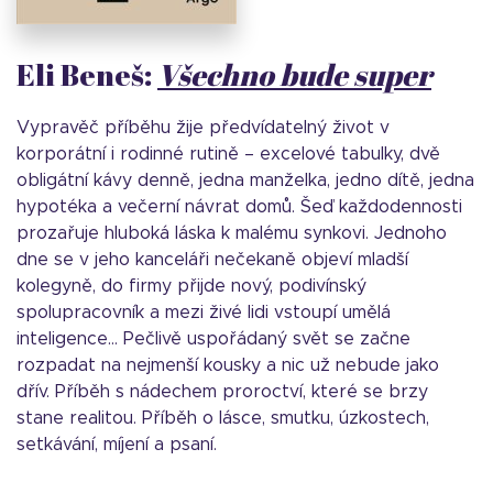
Eli Beneš:
Všechno bude super
Vypravěč příběhu žije předvídatelný život v
korporátní i rodinné rutině – excelové tabulky, dvě
obligátní kávy denně, jedna manželka, jedno dítě, jedna
hypotéka a večerní návrat domů. Šeď každodennosti
prozařuje hluboká láska k malému synkovi. Jednoho
dne se v jeho kanceláři nečekaně objeví mladší
kolegyně, do firmy přijde nový, podivínský
spolupracovník a mezi živé lidi vstoupí umělá
inteligence… Pečlivě uspořádaný svět se začne
rozpadat na nejmenší kousky a nic už nebude jako
dřív. Příběh s nádechem proroctví, které se brzy
stane realitou. Příběh o lásce, smutku, úzkostech,
setkávání, míjení a psaní.