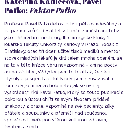
Kateřina Kadlecová, Pavel
Pafko:
Faktor Pafko
Profesor Pavel Pafko letos oslavil pětaosmdesátiny a
za pár měsíců šedesát let v témže zaměstnání, totiž
jako břišní a hrudní chirurg III. chirurgické kliniky 1.
lékařské fakulty Univerzity Karlovy v Praze. Rodák z
Bratislavy, otec tří dcer, učitel tisíců mediků a mentor
stovek mladých lékařů je držitelem mnoha ocenění, ale
na ta v této knížce věru nevzpomíná – ani na pocty,
ani na zásluhy. „Vždycky jsem to bral tak, že věci
plynuly a já si jen tak plul. Nikdy jsem neuvažoval o
tom, zda jsem na vrcholu nebo jak se na něj
vyškrábat,“ říká Pavel Pafko, který se touto publikací s
pokorou a úctou ohlíží za svým životem, přidává
anekdoty z praxe, vzpomíná na své pacienty, žáky,
přátele a souputníky a přemýšlí nad současnou
společností, veřejnou sférou, kulturou, zdravím,
životem a smrtí.