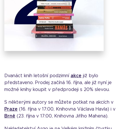
Dvanáct knih letošní podzimní
akce
již bylo
představeno. Prodej začíná 16. října, ale již nyní je
možné knihy koupit v předprodeji s 20% slevou.
S některými autory se můžete potkat na akcích v
Praze
(16. října v 17:00, Knihovna Václava Havla) i v
Brně
(23. října v 17:00, Knihovna Jiřího Mahena).
Nakladatelství Argo je na Velkém knižním čtvrtku