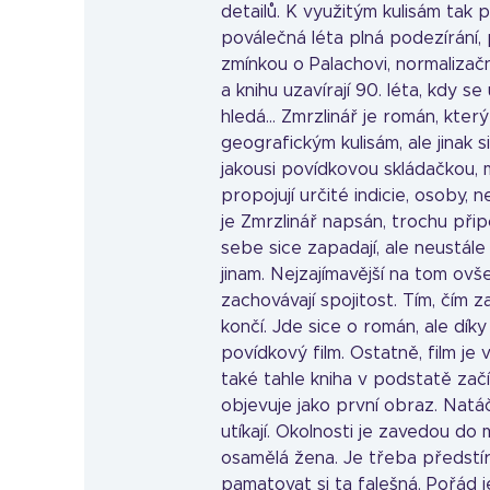
detailů. K využitým kulisám tak p
poválečná léta plná podezírání, 
zmínkou o Palachovi, normalizač
a knihu uzavírají 90. léta, kdy s
hledá… Zmrzlinář je román, který
geografickým kulisám, ale jinak 
jakousi povídkovou skládačkou, 
propojují určité indicie, osoby,
je Zmrzlinář napsán, trochu při
sebe sice zapadají, ale neustál
jinam. Nejzajímavější na tom ovš
zachovávají spojitost. Tím, čím z
končí. Jde sice o román, ale dí
povídkový film. Ostatně, film je 
také tahle kniha v podstatě začí
objevuje jako první obraz. Natáčí
utíkají. Okolnosti je zavedou do
osamělá žena. Je třeba předstíra
pamatovat si ta falešná. Pořád je