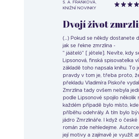
S. A. FRAŇKOVÁ,
KNIŽNÍ NOVINKY
Dvojí život zmrzli
(...) Pokud se někdy dostanete
jak se řekne zmrzlina -
" jäätelö" [ jétele]. Nevíte, kdy
Lipsonová, finská spisovatelka ví
základě toho napsala knihu. To 
pravdy v tom je, třeba proto, že 
překladu Vladimíra Piskoře vydal
Zmrzlina tady ovšem nebyla jedi
podle Lipsonové spojilo několik 
každém případě bylo místo, kde
příběhu odehrály. A tím bylo bý
jádro Zmrzlináře. I když o české h
román zde nehledejme. Autorce 
její motivy a zajímavě je využít