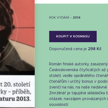
ROK VYDÁNÍ –
2014
KOUPIT V KOSMASU
Doporučená cena je
298 Kč
Román finské autorky, zasazený 
Československa čtyřicátých až 
století, vedle ojedinělého čten
čtenářům i určitý bonus v podo
zvenčí na nás, na naše nedávné dě
Zmrzlinář je tajuplná skládačka 
otázek, navzájem provázaných 
souvislostí.