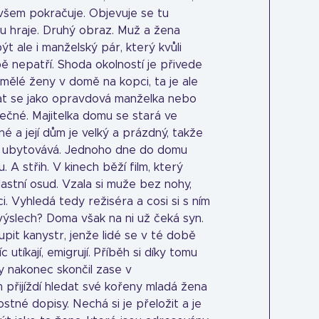
šem pokračuje. Objevuje se tu
u hraje. Druhý obraz. Muž a žena
být ale i manželský pár, který kvůli
ě nepatří. Shoda okolností je přivede
amělé ženy v domě na kopci, ta je ale
at se jako opravdová manželka nebo
pečné. Majitelka domu se stará ve
é a její dům je velký a prázdný, takže
y ubytovává. Jednoho dne do domu
. A střih. V kinech běží film, který
vlastní osud. Vzala si muže bez nohy,
. Vyhledá tedy režiséra a cosi si s ním
výslech? Doma však na ni už čeká syn.
upit kanystr, jenže lidé se v té době
c utíkají, emigrují. Příběh si díky tomu
by nakonec skončil zase v
 přijíždí hledat své kořeny mladá žena
lostné dopisy. Nechá si je přeložit a je