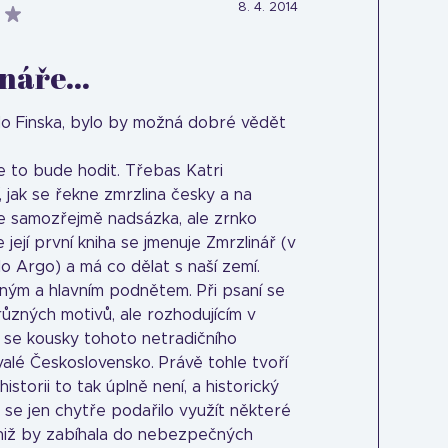
8. 4. 2014
náře...
 do Finska, bylo by možná dobré vědět
 se to bude hodit. Třebas Katri
, jak se řekne zmrzlina česky a na
je samozřejmě nadsázka, ale zrnko
její první kniha se jmenuje Zmrzlinář (v
o Argo) a má co dělat s naší zemí.
ným a hlavním podnětem. Při psaní se
různých motivů, ale rozhodujícím v
 se kousky tohoto netradičního
valé Československo. Právě tohle tvoří
istorii to tak úplně není, a historický
se jen chytře podařilo využít některé
 aniž by zabíhala do nebezpečných