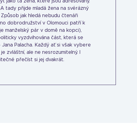
ýt jako ta žena, které jsou adresovány.
 A tady přijde mladá žena na svérázný
t. Způsob jak hledá nebudu čtenáři
ino dobrodružství v Olomouci patří k
je manželský pár v domě na kopci),
oliticky vyzdvihována část, která se
- Jana Palacha. Každý ať si však vybere
e zvláštní, ale ne nesrozumitelný. I
itečné přečíst si jej dvakrát.