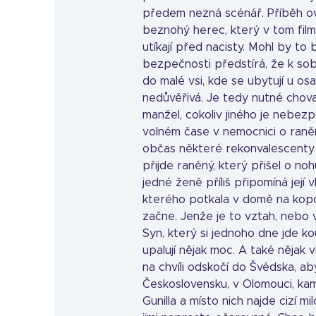
předem nezná scénář. Příběh ov
beznohý herec, který v tom film
utíkají před nacisty. Mohl by to 
bezpečnosti předstírá, že k sob
do malé vsi, kde se ubytují u os
nedůvěřivá. Je tedy nutné chov
manžel, cokoliv jiného je nebez
volném čase v nemocnici o raněn
občas některé rekonvalescent
přijde raněný, který přišel o nohu
jedné ženě příliš připomíná její 
kterého potkala v domě na kopci
začne. Jenže je to vztah, nebo 
Syn, který si jednoho dne jde ko
upalují nějak moc. A také nějak ví
na chvíli odskočí do Švédska, a
Československu, v Olomouci, kam
Gunilla a místo nich najde cizí mi