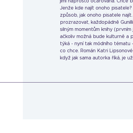
jimi naprosto očarovaná. Chce b
Jenže kde najít onoho pisatele?
způsob, jak onoho pisatele nají
prozrazovat, každopádně Gunill
silným momentům knihy (prvním 
ačkoliv možná bude kulturně a p
týká - nyní tak módního tématu 
co chce. Román Katri Lipsonové j
když jak sama autorka říká, je už