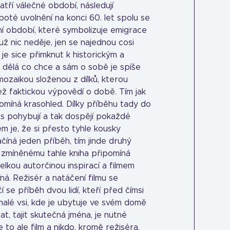
atří válečné období, následují
poté uvolnění na konci 60. let spolu se
ní období, které symbolizuje emigrace
e už nic neděje, jen se najednou cosi
 je sice přimknut k historickým a
si dělá co chce a sám o sobě je spíše
mozaikou složenou z dílků, kterou
 než faktickou výpovědí o době. Tím jak
pomíná krasohled. Dílky příběhu tady do
e s pohybují a tak dospějí pokaždé
em je, že si přesto tyhle kousky
ačíná jeden příběh, tím jinde druhý
ky zmíněnému tahle kniha připomíná
velkou autorčinou inspirací a filmem
ná. Režisér a natáčení filmu se
 se příběh dvou lidí, kteří před čímsi
 malé vsi, kde je ubytuje ve svém domě
t, tajit skutečná jména, je nutné
 to ale film a nikdo, kromě režiséra,