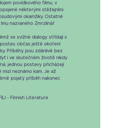
dojem povídkového filmu, v
ropojené některými stěžejními
 osudovými okamžiky. Ostatně
i lmu nazvaného Zmrzlinář
ěmž se svižné dialogy střídají s
 postav, občas ještě okoření
y. Příběhy jsou zdánlivě bez
yť i ve skutečném životě nikdy
íná, jednou postavy přicházejí
ě mizí neznámo kam. Je až
tárně pojatý příběh nakonec
LI - Finnish Literature