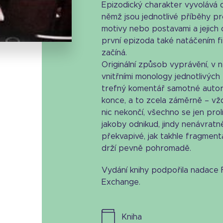
Epizodický charakter vyvolává 
Stáhnout obálku
němž jsou jednotlivé příběhy p
20.47 KB
motivy nebo postavami a jejich
první epizoda také natáčením f
začíná.
Originální způsob vyprávění, v n
vnitřními monology jednotlivých
trefný komentář samotné autork
konce, a to zcela záměrně – vžd
nic nekončí, všechno se jen prol
jakoby odnikud, jindy nenávratn
překvapivé, jak takhle fragmen
drží pevně pohromadě.
Vydání knihy podpořila nadace FI
Exchange.
kniha