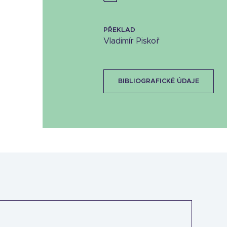
PŘEKLAD
Vladimír Piskoř
BIBLIOGRAFICKÉ ÚDAJE