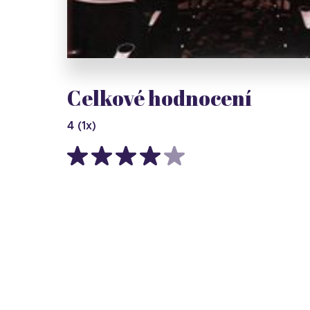
Celkové hodnocení
4
(
1
x)