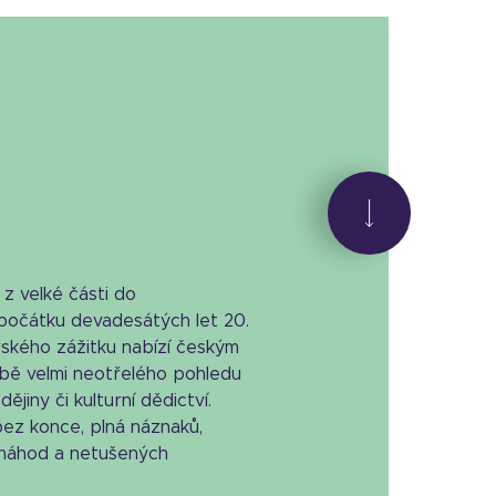
z velké části do
počátku devadesátých let 20.
ářského zážitku nabízí českým
bě velmi neotřelého pohledu
jiny či kulturní dědictví.
bez konce, plná náznaků,
náhod a netušených