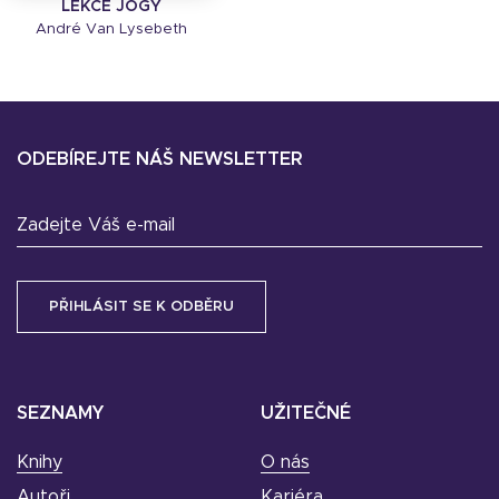
LEKCE JÓGY
André Van Lysebeth
ODEBÍREJTE NÁŠ NEWSLETTER
Zadejte Váš e-mail
SEZNAMY
UŽITEČNÉ
Knihy
O nás
Autoři
Kariéra