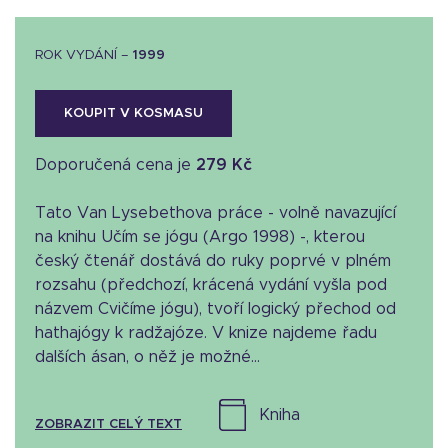
ROK VYDÁNÍ –
1999
KOUPIT V KOSMASU
Doporučená cena je
279 Kč
Tato Van Lysebethova práce - volně navazující
na knihu Učím se jógu (Argo 1998) -, kterou
český čtenář dostává do ruky poprvé v plném
rozsahu (předchozí, krácená vydání vyšla pod
názvem Cvičíme jógu), tvoří logický přechod od
hathajógy k radžajóze. V knize najdeme řadu
dalších ásan, o něž je možné...
kniha
ZOBRAZIT CELÝ TEXT