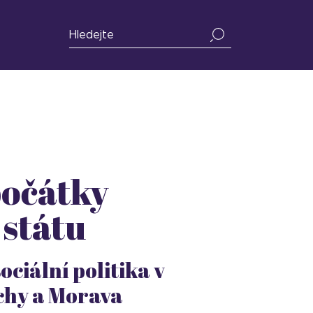
počátky
 státu
ociální politika v
chy a Morava