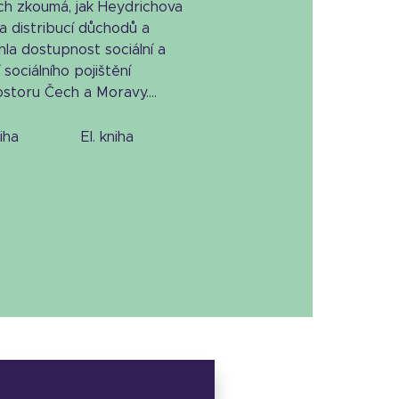
ch zkoumá, jak Heydrichova
la distribucí důchodů a
la dostupnost sociální a
sociálního pojištění
toru Čech a Moravy....
niha
el. kniha