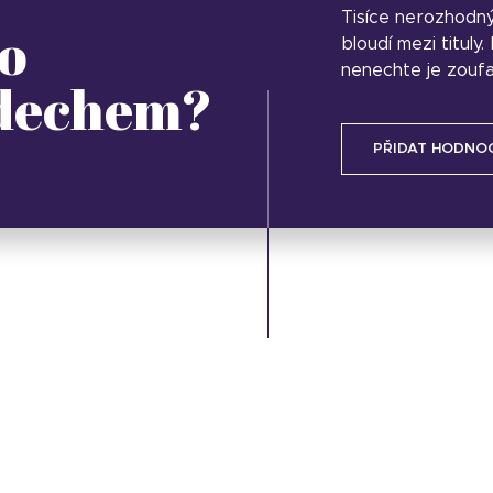
Tisíce nerozhodn
o
bloudí mezi tituly
nenechte je zoufa
 dechem?
PŘIDAT HODNO