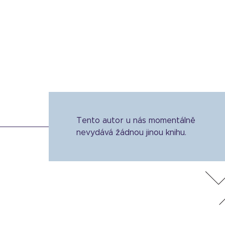
Tento autor u nás momentálně
nevydává žádnou jinou knihu.