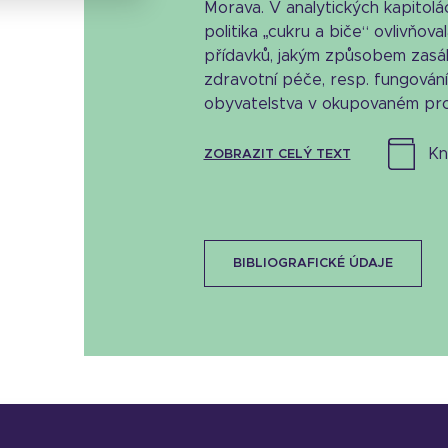
Morava. V analytických kapitolá
politika „cukru a biče“ ovlivňova
přídavků, jakým způsobem zasáh
zdravotní péče, resp. fungování 
obyvatelstva v okupovaném pros
k
ZOBRAZIT CELÝ TEXT
BIBLIOGRAFICKÉ ÚDAJE