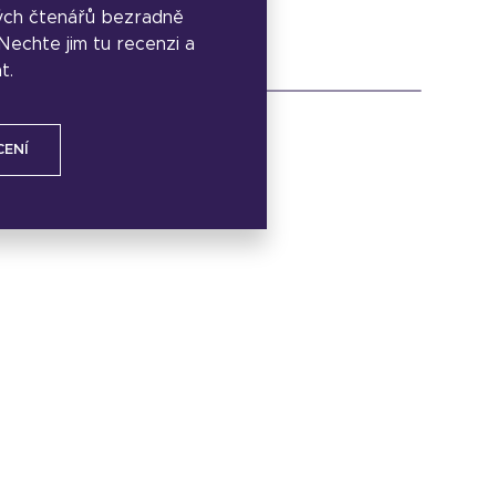
ých čtenářů bezradně
. Nechte jim tu recenzi a
t.
CENÍ