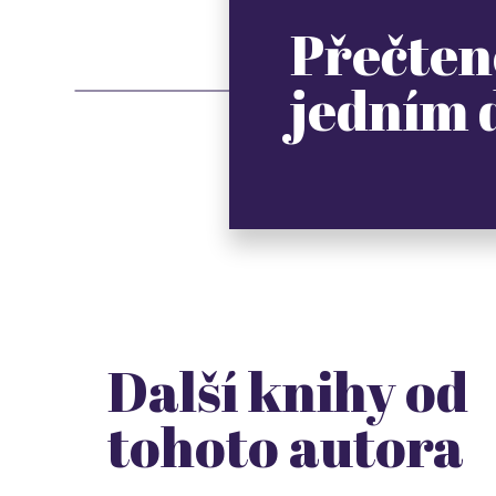
Přečten
jedním
Další knihy od
tohoto autora