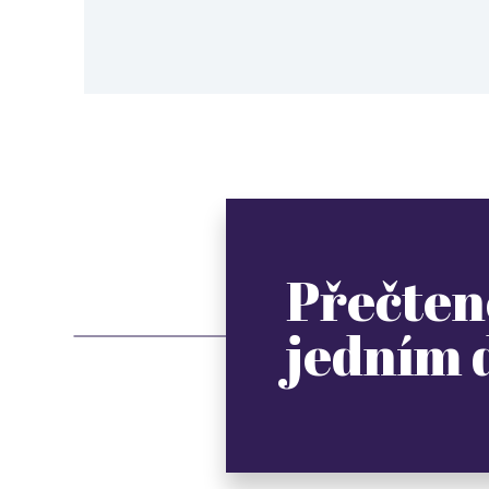
Přečten
jedním