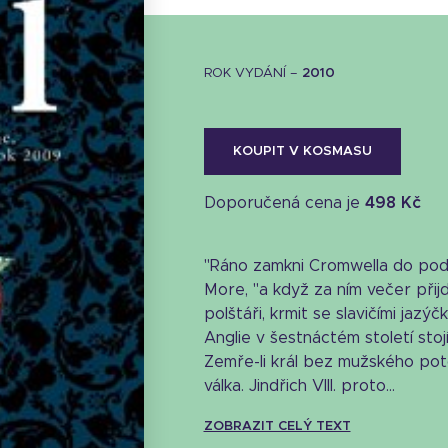
ROK VYDÁNÍ –
2010
KOUPIT V KOSMASU
Doporučená cena je
498 Kč
"Ráno zamkni Cromwella do pod
More, "a když za ním večer při
polštáři, krmit se slavičími jazýč
Anglie v šestnáctém století stoj
Zemře-li král bez mužského po
válka. Jindřich VIII. proto...
Stáhnout obálku
34.38 KB
ZOBRAZIT CELÝ TEXT