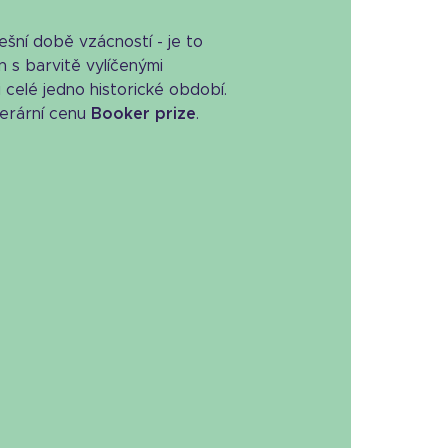
nešní době vzácností - je to
 s barvitě vylíčenými
i celé jedno historické období.
terární cenu
Booker prize
.