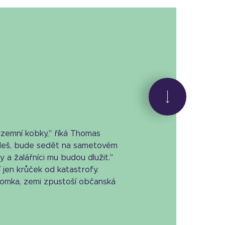
zemní kobky," říká Thomas
jdeš, bude sedět na sametovém
ky a žalářníci mu budou dlužit."
í jen krůček od katastrofy.
tomka, zemi zpustoší občanská