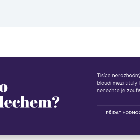
Tisíce nerozhodn
o
bloudí mezi tituly
nenechte je zoufa
 dechem?
PŘIDAT HODNO