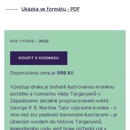
Ukázka ve formátu -
PDF
ROK VYDÁNÍ –
2023
KOUPIT V KOSMASU
Doporučená cena je
998 Kč
Vzestup draka je bohatě ilustrovanou kronikou
počátku a rozmachu vlády Targaryenů v
Západozemí, detailně propracovaném světě
George R. R. Martina. Tato výpravná kronika – s
více než sto padesáti barevnými ilustracemi – je
úžasným úvodem do historie Targaryenů,
legendárního rodu, jenž hraje ústřední roli v