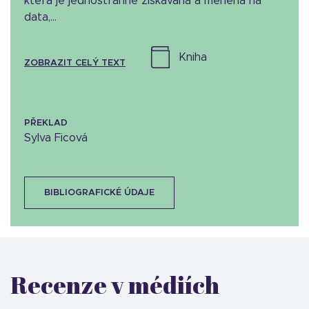
která je jednostranně získávána a měněna na
data,...
kniha
ZOBRAZIT CELÝ TEXT
PŘEKLAD
Sylva Ficová
BIBLIOGRAFICKÉ ÚDAJE
Recenze v médiích