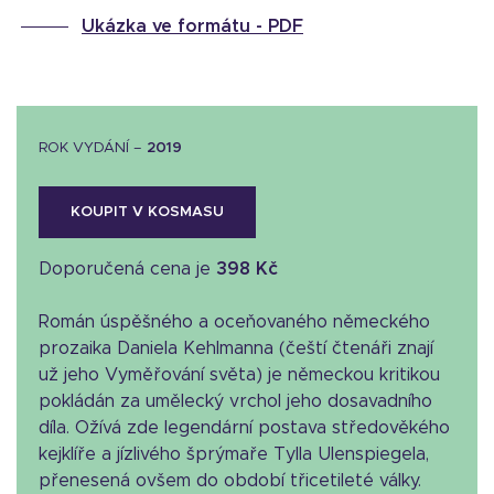
Ukázka ve formátu -
PDF
ROK VYDÁNÍ –
2019
KOUPIT V KOSMASU
Doporučená cena je
398 Kč
Román úspěšného a oceňovaného německého
prozaika Daniela Kehlmanna (čeští čtenáři znají
už jeho Vyměřování světa) je německou kritikou
pokládán za umělecký vrchol jeho dosavadního
díla. Ožívá zde legendární postava středověkého
kejklíře a jízlivého šprýmaře Tylla Ulenspiegela,
přenesená ovšem do období třicetileté války.