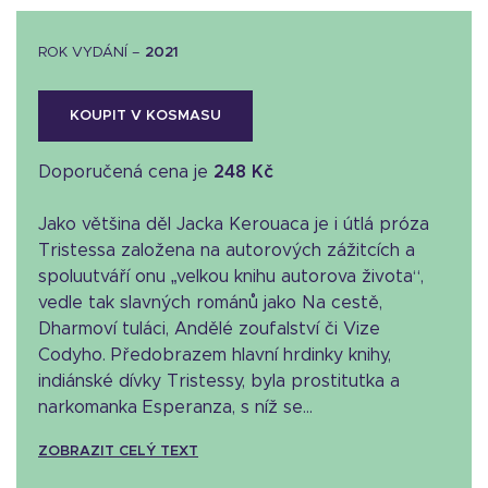
ROK VYDÁNÍ –
2021
KOUPIT V KOSMASU
Doporučená cena je
248 Kč
Jako většina děl Jacka Kerouaca je i útlá próza
Tristessa založena na autorových zážitcích a
spoluutváří onu „velkou knihu autorova života“,
vedle tak slavných románů jako Na cestě,
Dharmoví tuláci, Andělé zoufalství či Vize
Codyho. Předobrazem hlavní hrdinky knihy,
indiánské dívky Tristessy, byla prostitutka a
narkomanka Esperanza, s níž se...
ZOBRAZIT CELÝ TEXT